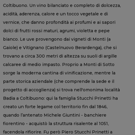
Coltibuono. Un vino bilanciato e completo di dolcezza,
acidità, aderenza, calore e un tocco vegetale e di
vernice, che danno profondità ai profumi e ai sapori
dolci di frutti rossi maturi, agrumi, violetta e pepe
bianco. Le uve provengono dai vigneti di Monti (a
Gaiole) e Vitignano (Castelnuovo Berardenga), che si
trovano a circa 300 metri di altezza su suoli di argille
calcaree di medio impasto. Proprio a Monti di Sotto
sorge la moderna cantina di vinificazione, mentre la
parte storica aziendale (che comprende la sede e il
progetto di accoglienza) si trova nell'omonima località
Badia a Coltibuono: qui la famiglia Stucchi Prinetti ha
creato un forte legame col territorio fin dal 1846,
quando l’antenato Michele Giuntini - banchiere
fiorentino - acquistò la struttura risalente al 1051,
facendola rifiorire. Fu però Piero Stucchi Prinetti a