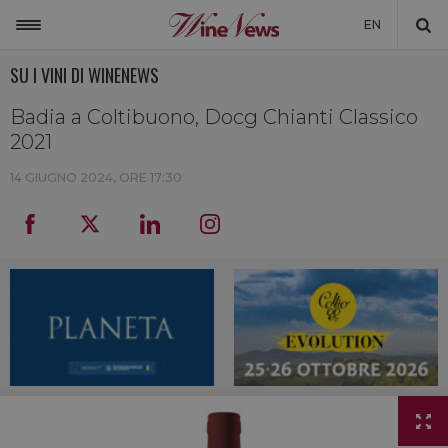
EN
SU I VINI DI WINENEWS
ITALIA
MONDO
Badia a Coltibuono, Docg Chianti Classico
2021
NON SOLO VINO
14 GIUGNO 2024, ORE 17:30
NEWSLETTER
LA CANTINA DI WINENEWS
DICONO DI NOI
WINENEWS TV