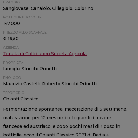
UVAGGIO:
Sangiovese, Canaiolo, Ciliegiolo, Colorino
BOTTIGLIE PRODOTTE:
147.000
PREZZO ALLO SCAFFALE:
€ 16,50
AZIENDA:
Tenuta di Coltibuono Società Agricola
PROPRIETÀ:
famiglia Stucchi Prinetti
ENOLOGO:
Maurizio Castelli, Roberto Stucchi Prinetti
TERRITORIO:
Chianti Classico
Fermentazione spontanea, macerazione di 3 settimane,
maturazione per 12 mesi in botti grandi di rovere
francese ed austriaco; e dopo pochi mesi di riposo in
bottiglia, ecco il Chianti Classico 2021 di Badia a