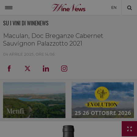
EN
SU I VINI DI WINENEWS
ITALIA
MONDO
Maculan, Doc Breganze Cabernet
Sauvignon Palazzotto 2021
NON SOLO VINO
04 APRILE 2025, ORE 14:06
NEWSLETTER
LA CANTINA DI WINENEWS
DICONO DI NOI
WINENEWS TV