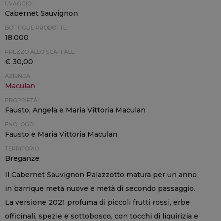
UVAGGIO:
Cabernet Sauvignon
BOTTIGLIE PRODOTTE:
18.000
PREZZO ALLO SCAFFALE:
€ 30,00
AZIENDA:
Maculan
PROPRIETÀ:
Fausto, Angela e Maria Vittoria Maculan
ENOLOGO:
Fausto e Maria Vittoria Maculan
TERRITORIO:
Breganze
Il Cabernet Sauvignon Palazzotto matura per un anno
in barrique metà nuove e metà di secondo passaggio.
La versione 2021 profuma di piccoli frutti rossi, erbe
officinali, spezie e sottobosco, con tocchi di liquirizia e