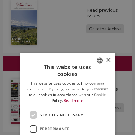
Read previous
issues
Go to the Archive
×
ITALIAN WEEKLY WINENEWS
This website uses
cookies
ITALIAN
This website uses cookies to improve user
ENGLISH
experience. By using our website you consent
Read previous
issues
to all cookies in accordance with our Cookie
Policy.
Read more
Go to the Archive
STRICTLY NECESSARY
PERFORMANCE