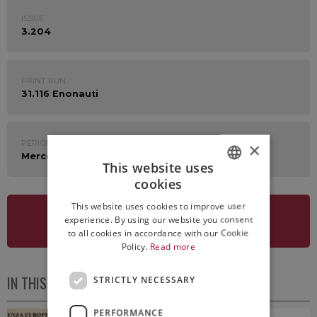
ISSUE:
3.204
PRINT RUN:
31.116 Enonauti
PERIOD:
×
Mercoledì 21 Luglio 2021
This website uses
cookies
ITALIAN
This website uses cookies to improve user
ENGLISH
experience. By using our website you consent
SEE NEWSLETTER
to all cookies in accordance with our Cookie
Policy.
Read more
IN THIS ISSUE
STRICTLY NECESSARY
PERFORMANCE