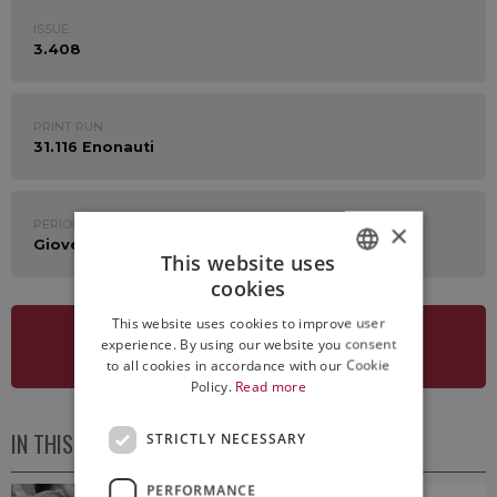
ISSUE:
3.408
PRINT RUN:
31.116 Enonauti
PERIOD:
×
Giovedì 28 Aprile 2022
This website uses
cookies
ITALIAN
This website uses cookies to improve user
ENGLISH
experience. By using our website you consent
SEE NEWSLETTER
to all cookies in accordance with our Cookie
Policy.
Read more
IN THIS ISSUE
STRICTLY NECESSARY
PERFORMANCE