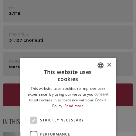
ISSUE:
3.716
PRINT RUN:
31.127 Enonauti
PERIOD:
×
Martedì 30 Maggio 2023
This website uses
cookies
ITALIAN
This website uses cookies to improve user
ENGLISH
experience. By using our website you consent
SEE NEWSLETTER
to all cookies in accordance with our Cookie
Policy.
Read more
IN THIS ISSUE
STRICTLY NECESSARY
PERFORMANCE