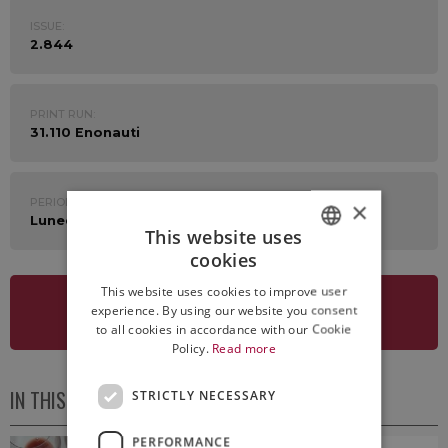
ISSUE:
2.844
PRINT RUN:
31.110 Enonauti
PERIOD:
×
Lunedì 24 Febbraio 2020
This website uses
cookies
ITALIAN
This website uses cookies to improve user
ENGLISH
experience. By using our website you consent
SEE NEWSLETTER
to all cookies in accordance with our Cookie
Policy.
Read more
IN THIS ISSUE
STRICTLY NECESSARY
PERFORMANCE