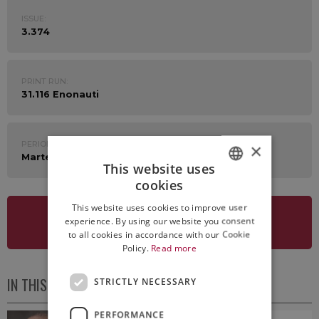
ISSUE:
3.374
PRINT RUN:
31.116 Enonauti
PERIOD:
×
Martedì 15 Marzo 2022
This website uses
cookies
ITALIAN
This website uses cookies to improve user
ENGLISH
experience. By using our website you consent
SEE NEWSLETTER
to all cookies in accordance with our Cookie
Policy.
Read more
IN THIS ISSUE
STRICTLY NECESSARY
PERFORMANCE