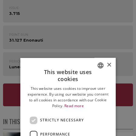
ISSUE:
3.715
PRINT RUN:
31.127 Enonauti
PERIOD:
×
Lunedì 29 Maggio 2023
This website uses
cookies
ITALIAN
This website uses cookies to improve user
ENGLISH
experience. By using our website you consent
SEE NEWSLETTER
to all cookies in accordance with our Cookie
Policy.
Read more
IN THIS ISSUE
STRICTLY NECESSARY
PERFORMANCE