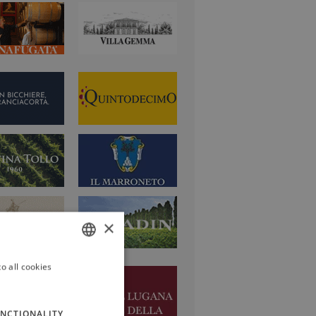
×
o all cookies
ITALIAN
ENGLISH
NCTIONALITY