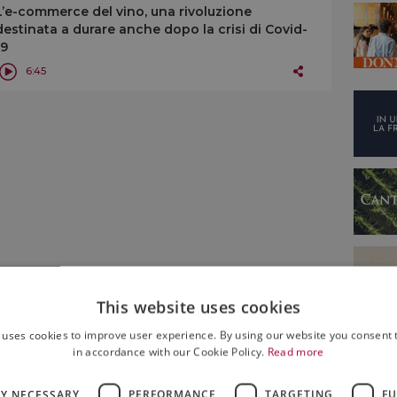
L’e-commerce del vino, una rivoluzione
destinata a durare anche dopo la crisi di Covid-
19
6:45
This website uses cookies
 uses cookies to improve user experience. By using our website you consent t
in accordance with our Cookie Policy.
Read more
LY NECESSARY
PERFORMANCE
TARGETING
FU