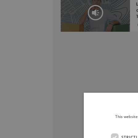
This website
STRICT