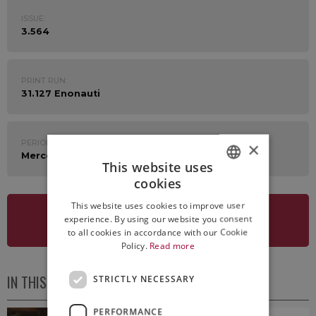
ISSUE:
3.564
PRINT RUN:
31.127 Enonauti
PERIOD:
×
Mercoledì 7 Dicembre 2022
This website uses
cookies
ITALIAN
This website uses cookies to improve user
ENGLISH
experience. By using our website you consent
SEE NEWSLETTER
to all cookies in accordance with our Cookie
Policy.
Read more
IN THIS ISSUE
STRICTLY NECESSARY
PERFORMANCE