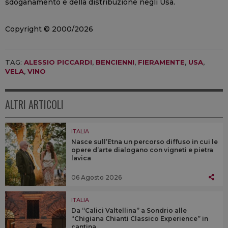
sdoganamento e della distribuzione negli Usa.
Copyright © 2000/2026
TAG:
ALESSIO PICCARDI
,
BENCIENNI
,
FIERAMENTE
,
USA
,
VELA
,
VINO
ALTRI ARTICOLI
ITALIA
Nasce sull’Etna un percorso diffuso in cui le
opere d’arte dialogano con vigneti e pietra
lavica
06 Agosto 2026
ITALIA
Da “Calici Valtellina” a Sondrio alle
“Chigiana Chianti Classico Experience” in
cantina