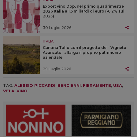
Export vino Dop, nel primo quadrimestre
2026 Italia a 1,5 miliardi di euro (-6,2% sul
2025)
30 Luglio 2026
ITALIA
Cantina Tollo con il progetto del “Vigneto
Avanzato” allarga il proprio patrimonio
aziendale
29 Luglio 2026
TAG:
ALESSIO PICCARDI
,
BENCIENNI
,
FIERAMENTE
,
USA
,
VELA
,
VINO