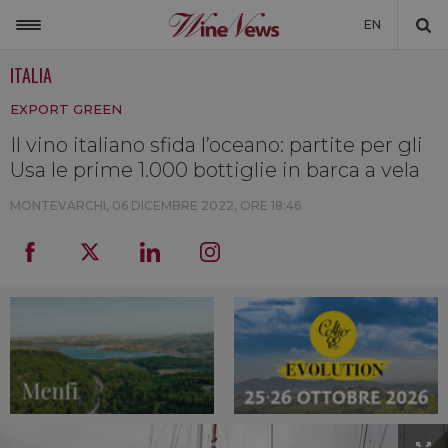
EN
ITALIA
ITALIA
EXPORT GREEN
MONDO
Il vino italiano sfida l’oceano: partite per gli
NON SOLO VINO
Usa le prime 1.000 bottiglie in barca a vela
NEWSLETTER
MONTEVARCHI,
06 DICEMBRE 2022, ORE 18:46
LA CANTINA DI WINENEWS
DICONO DI NOI
WINENEWS TV