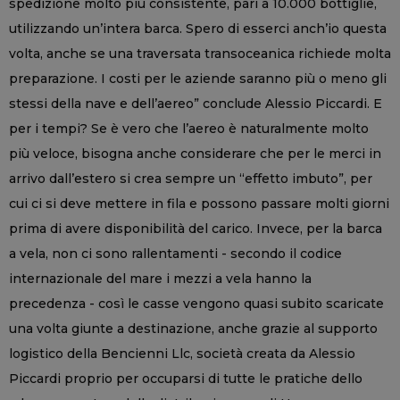
spedizione molto più consistente, pari a 10.000 bottiglie,
utilizzando un’intera barca. Spero di esserci anch’io questa
volta, anche se una traversata transoceanica richiede molta
preparazione. I costi per le aziende saranno più o meno gli
stessi della nave e dell’aereo” conclude Alessio Piccardi. E
per i tempi? Se è vero che l’aereo è naturalmente molto
più veloce, bisogna anche considerare che per le merci in
arrivo dall’estero si crea sempre un “effetto imbuto”, per
cui ci si deve mettere in fila e possono passare molti giorni
prima di avere disponibilità del carico. Invece, per la barca
a vela, non ci sono rallentamenti - secondo il codice
internazionale del mare i mezzi a vela hanno la
precedenza - così le casse vengono quasi subito scaricate
una volta giunte a destinazione, anche grazie al supporto
logistico della Bencienni Llc, società creata da Alessio
Piccardi proprio per occuparsi di tutte le pratiche dello