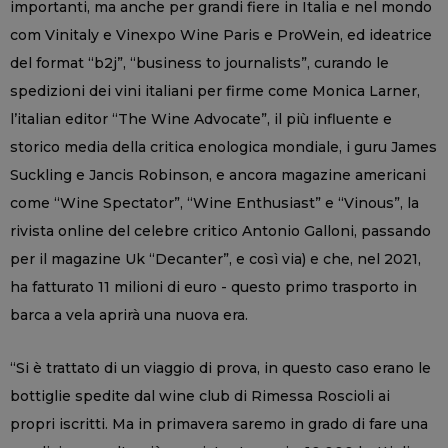
importanti, ma anche per grandi fiere in Italia e nel mondo
com Vinitaly e Vinexpo Wine Paris e ProWein, ed ideatrice
del format “b2j”, “business to journalists”, curando le
spedizioni dei vini italiani per firme come Monica Larner,
l’italian editor “The Wine Advocate”, il più influente e
storico media della critica enologica mondiale, i guru James
Suckling e Jancis Robinson, e ancora magazine americani
come “Wine Spectator”, “Wine Enthusiast” e “Vinous”, la
rivista online del celebre critico Antonio Galloni, passando
per il magazine Uk “Decanter”, e così via) e che, nel 2021,
ha fatturato 11 milioni di euro - questo primo trasporto in
barca a vela aprirà una nuova era.
“Si è trattato di un viaggio di prova, in questo caso erano le
bottiglie spedite dal wine club di Rimessa Roscioli ai
propri iscritti. Ma in primavera saremo in grado di fare una