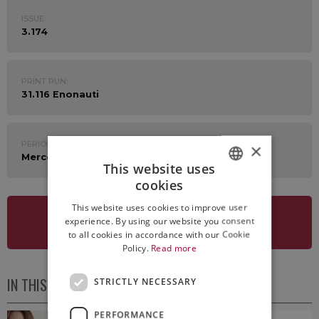
ISSUE:
3.174
PRINT RUN:
31.116 Enonauti
PERIOD:
×
Mercoledì 9 Giugno 2021
This website uses
cookies
ITALIAN
This website uses cookies to improve user
ENGLISH
experience. By using our website you consent
SEE NEWSLETTER
to all cookies in accordance with our Cookie
Policy.
Read more
IN THIS ISSUE
STRICTLY NECESSARY
PERFORMANCE