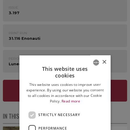
ISSUE:
3.197
PRINT RUN:
31.116 Enonauti
PERIOD:
×
Lunedì 12 Luglio 2021
This website uses
cookies
ITALIAN
This website uses cookies to improve user
ENGLISH
experience. By using our website you consent
SEE NEWSLETTER
to all cookies in accordance with our Cookie
Policy.
Read more
IN THIS ISSUE
STRICTLY NECESSARY
PERFORMANCE