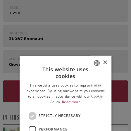
ISSUE:
3.250
PRINT RUN:
31.087 Enonauti
PERIOD:
×
Giovedì 23 Settembre 2021
This website uses
cookies
ITALIAN
This website uses cookies to improve user
ENGLISH
experience. By using our website you consent
SEE NEWSLETTER
to all cookies in accordance with our Cookie
Policy.
Read more
IN THIS ISSUE
STRICTLY NECESSARY
PERFORMANCE