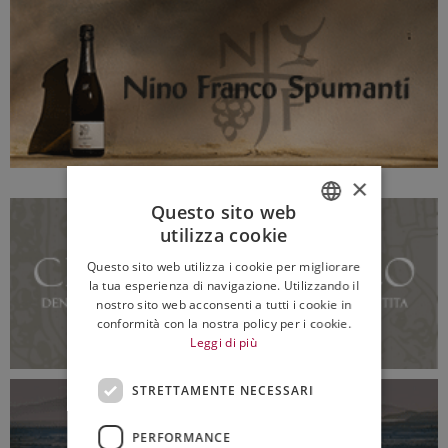
×
Questo sito web
utilizza cookie
ITALIAN
Questo sito web utilizza i cookie per migliorare
ENGLISH
la tua esperienza di navigazione. Utilizzando il
nostro sito web acconsenti a tutti i cookie in
conformità con la nostra policy per i cookie.
Leggi di più
STRETTAMENTE NECESSARI
PERFORMANCE