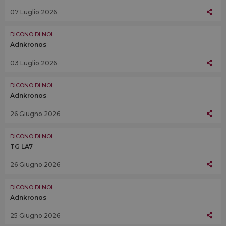
07 Luglio 2026
DICONO DI NOI
Adnkronos
03 Luglio 2026
DICONO DI NOI
Adnkronos
26 Giugno 2026
DICONO DI NOI
TG LA7
26 Giugno 2026
DICONO DI NOI
Adnkronos
25 Giugno 2026