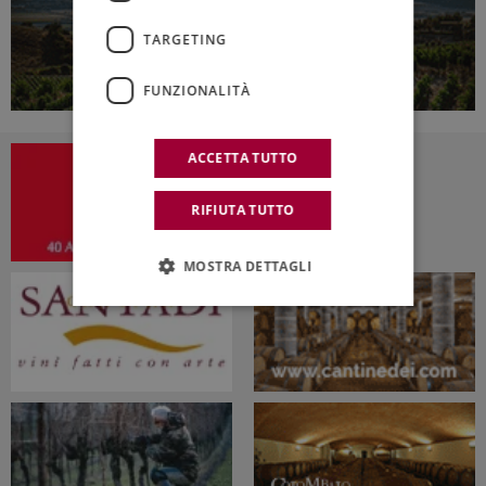
TARGETING
FUNZIONALITÀ
ACCETTA TUTTO
RIFIUTA TUTTO
MOSTRA DETTAGLI