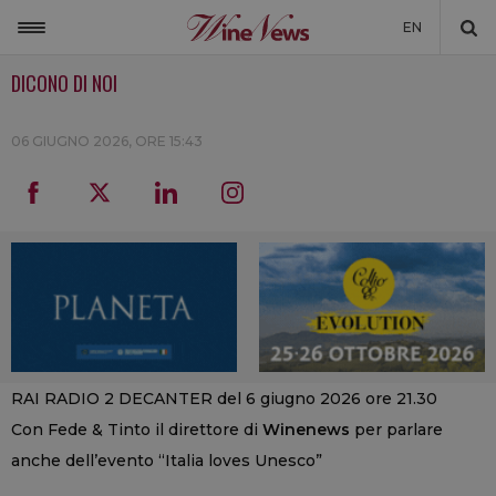
EN
DICONO DI NOI
ITALIA
MONDO
06 GIUGNO 2026, ORE 15:43
NON SOLO VINO
NEWSLETTER
LA CANTINA DI WINENEWS
DICONO DI NOI
WINENEWS TV
RAI RADIO 2 DECANTER del 6 giugno 2026 ore 21.30
Con Fede & Tinto il direttore di
Winenews
per parlare
anche dell’evento “Italia loves Unesco”