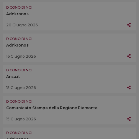
DICONO DI NOI
Adnkronos
20 Giugno 2026
DICONO DI NOI
Adnkronos
16 Giugno 2026
DICONO DI NOI
Ansa.it
15 Giugno 2026
DICONO DI NOI
Comunicato Stampa della Regione Piemonte
15 Giugno 2026
DICONO DI NOI