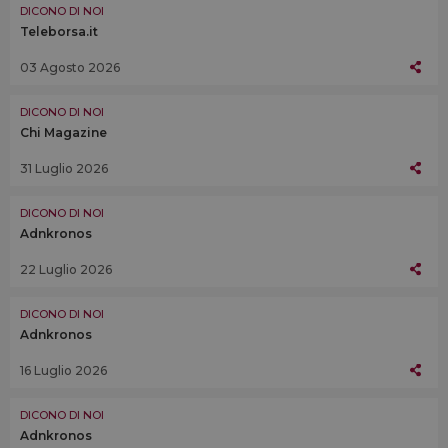
DICONO DI NOI
Teleborsa.it
03 Agosto 2026
DICONO DI NOI
Chi Magazine
31 Luglio 2026
DICONO DI NOI
Adnkronos
22 Luglio 2026
DICONO DI NOI
Adnkronos
16 Luglio 2026
DICONO DI NOI
Adnkronos