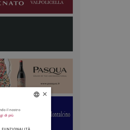
×
ndo il nostro
ITALIAN
gi di più
ENGLISH
FUNZIONALITÀ