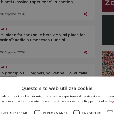
Chianti Classico Experience” in cantina
06 Agosto 2026
TALIA
“Mi piace far canzoni e bere vino, mi piace far
casino”: addio a Francesco Guccini
06 Agosto 2026
TALIA
“In principio fu Bolgheri, poi venne il Wwf Italia”:
ecco le Oasi tra i vigneti italiani
Questo sito web utilizza cookie
05 Agosto 2026
web utilizza i cookie per migliorare la tua esperienza di navigazione. Utilizza
 acconsenti a tutti i cookie in conformità con la nostra policy per i cookie.
Leg
TALIA
Vino cooperativo, al via la partnership tra
ENTE NECESSARI
PERFORMANCE
TARGETING