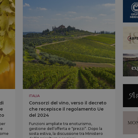
ITALIA
di
Consorzi del vino, verso il decreto
 e
che recepisce il regolamento Ue
zo
del 2024
 per
Funzioni ampliate tra enoturismo,
re
gestione dell’offerta e “prezzi”. Dopo la
 come
sosta estiva, la discussione tra Ministero