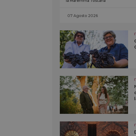
la Maremma Toscana
07 Agosto 2026
I
I
I