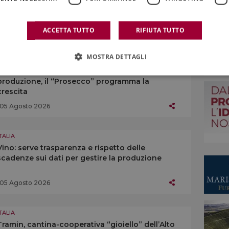
Cantine Ermes e la storica realtà laziale Gotto
d’Oro
05 Agosto 2026
ACCETTA TUTTO
RIFIUTA TUTTO
MOSTRA DETTAGLI
TALIA
Se tanti in Italia pensano a “ridurre” la
produzione, il “Prosecco” programma la
crescita
05 Agosto 2026
TALIA
Vino: serve trasparenza e rispetto delle
scadenze sui dati per gestire la produzione
05 Agosto 2026
TALIA
Tramin, cantina-cooperativa “gioiello” dell’Alto