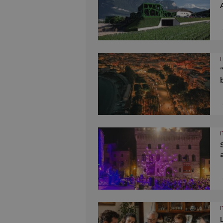
I
I
I