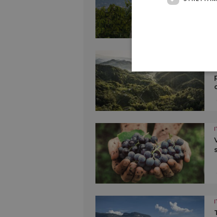
I
I
I