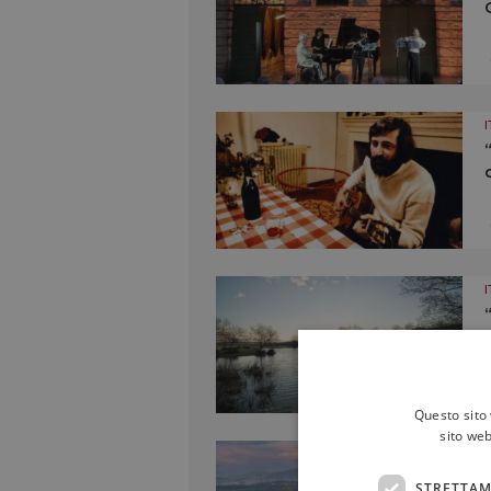
I
I
Questo sito 
sito web
I
STRETTAM