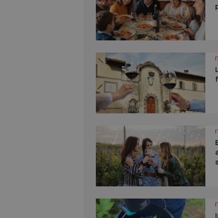
I
I
I