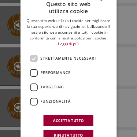
Questo sito web
utilizza cookie
ON WINE
ITALIAN
On Wine - Puntata del 13.12.2019
Questo sito web utilizza i cookie per migliorare
ENGLISH
la tua esperienza di navigazione. Utilizzando il
nostro sito web acconsenti a tutti i cookie in
conformità con la nostra policy per i cookie.
12:26
Leggi di più
ON WINE
STRETTAMENTE NECESSARI
On Wine - Puntata del 06.12.2019
PERFORMANCE
17:33
TARGETING
ON WINE
On Wine - Puntata del 29.11.2019
FUNZIONALITÀ
ACCETTA TUTTO
14:18
RIFIUTA TUTTO
ON WINE