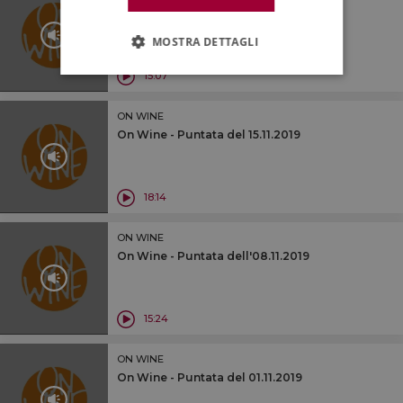
On Wine - Puntata del 22.11.2019
MOSTRA DETTAGLI
15:07
ON WINE
On Wine - Puntata del 15.11.2019
18:14
ON WINE
On Wine - Puntata dell'08.11.2019
15:24
ON WINE
On Wine - Puntata del 01.11.2019