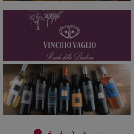
1
2
3
4
5
»