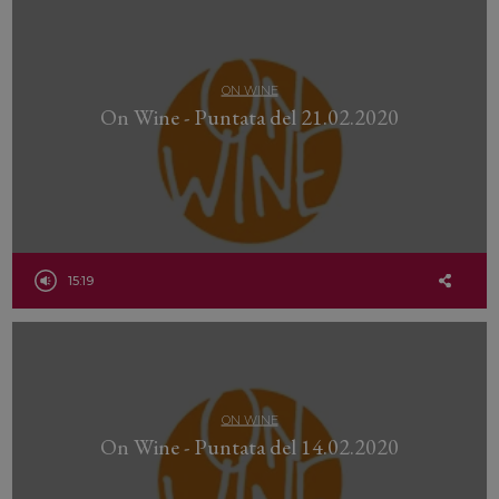
ON WINE
On Wine - Puntata del 21.02.2020
15:19
ON WINE
On Wine - Puntata del 14.02.2020