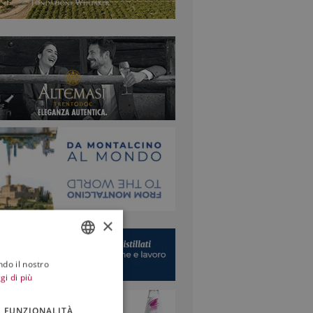
×
ndo il nostro
ITALIAN
gi di più
ENGLISH
FUNZIONALITÀ