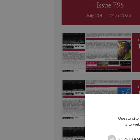
- Issue 795
July 20th - 24th 2026
E
E
Questo sito 
sito web
E
STRETTAM