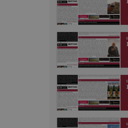
E
E
E