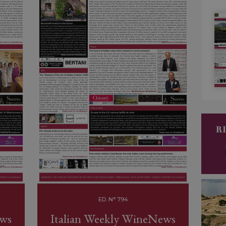
ED. N° 794
ews
Italian Weekly WineNews