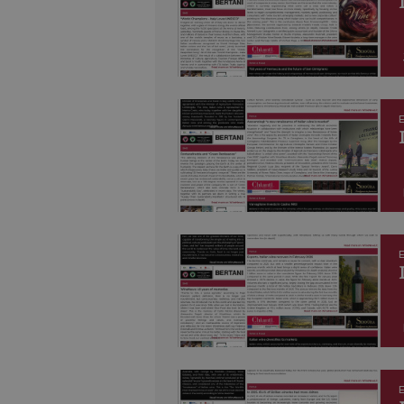
E
E
E