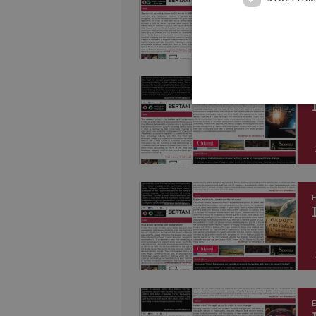
E
E
E