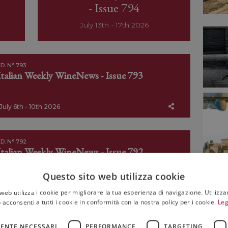
- Issue 794
July 13th - 17th 2026
D. N° 793
Italian Weekly WineNews - Issue 793
July 6th - 10th 2026
D. N° 792
Italian Weekly WineNews - Issue 792
Questo sito web utilizza cookie
June 29th - July 3rd 2026
web utilizza i cookie per migliorare la tua esperienza di navigazione. Utilizza
 acconsenti a tutti i cookie in conformità con la nostra policy per i cookie.
Leg
D. N° 791
ENTE NECESSARI
PERFORMANCE
TARGETING