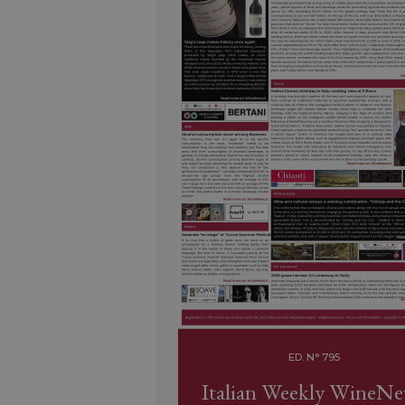
ED. N° 795
Italian Weekly WineN