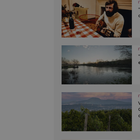
I
I
I