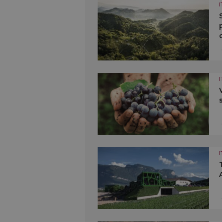
I
I
I