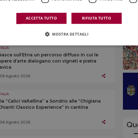
TALIA
Che vino sono? Qual è il vitigno di riferimento?
Come abbinarlo? Braida si racconta con un quiz
ACCETTA TUTTO
RIFIUTA TUTTO
07 Agosto 2026
MOSTRA DETTAGLI
TALIA
Nasce sull’Etna un percorso diffuso in cui le
opere d’arte dialogano con vigneti e pietra
lavica
06 Agosto 2026
TALIA
Da “Calici Valtellina” a Sondrio alle “Chigiana
Chianti Classico Experience” in cantina
06 Agosto 2026