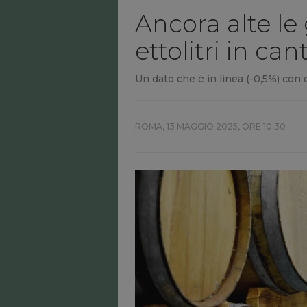
Ancora alte le 
ettolitri in can
Un dato che è in linea (-0,5%) con q
ROMA,
13 MAGGIO 2025, ORE 10:30