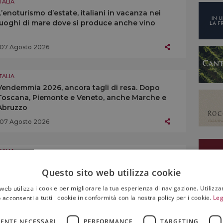
TALIA
L’enoturismo d’estate, italiani in vacanza nei
luoghi di mare dove si produce anche vino
07 Agosto 2026
TALIA
Vendemmia 2026, ancora tagli di resa. Dopo
Toscana, Piemonte e Veneto, anche Marche e
Abruzzo
07 Agosto 2026
TALIA
Consorzi del vino, verso il decreto che
Questo sito web utilizza cookie
recepisce il regolamento Ue del 2024
web utilizza i cookie per migliorare la tua esperienza di navigazione. Utilizza
07 Agosto 2026
 acconsenti a tutti i cookie in conformità con la nostra policy per i cookie.
Leg
ENTE NECESSARI
PERFORMANCE
TARGETING