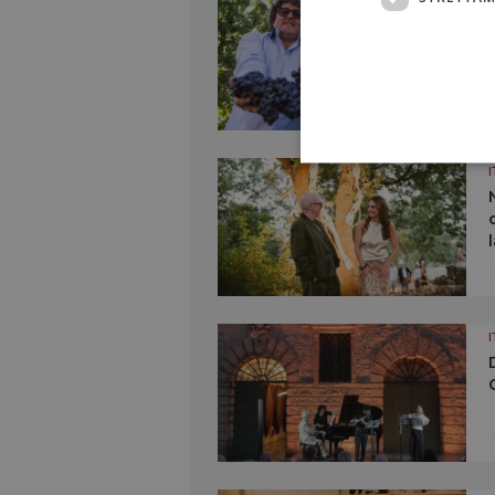
I
I
I