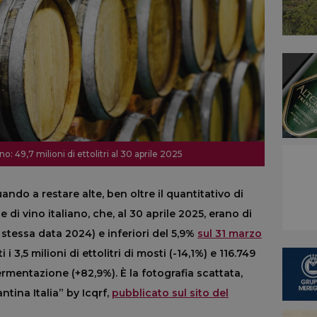
o: 49,7 milioni di ettolitri al 30 aprile 2025
do a restare alte, ben oltre il quantitativo di
i vino italiano, che, al 30 aprile 2025, erano di
la stessa data 2024) e inferiori del 5,9%
sul 31 marzo
i 3,5 milioni di ettolitri di mosti (-14,1%) e 116.749
ermentazione (+82,9%). È la fotografia scattata,
tina Italia” by Icqrf,
pubblicato sul sito del