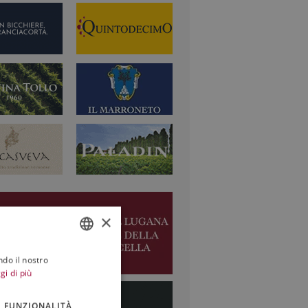
×
ndo il nostro
ITALIAN
gi di più
ENGLISH
FUNZIONALITÀ