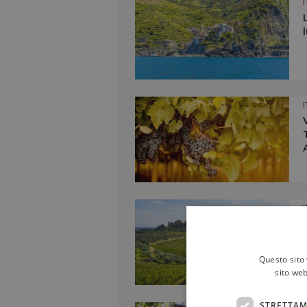
I
I
I
Questo sito 
sito web
STRETTAM