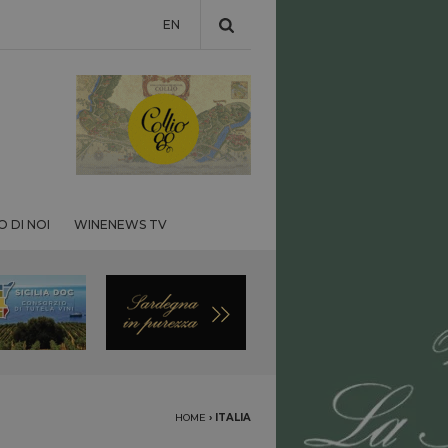
EN
 DI NOI
WINENEWS TV
HOME
›
ITALIA