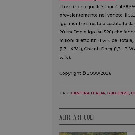
I trend sono quelli “storici”: il 58,
prevalentemente nel Veneto; il 55,2
Igp, mentre il resto è costituito da 
20 tra Dop e Igp (su 526) che fanno
milioni di ettolitri (11,4% del totale
(1,7 - 4,3%), Chianti Docg (1,3 - 3,3%
3,1%).
Copyright © 2000/2026
TAG:
CANTINA ITALIA
,
GIACENZE
,
I
ALTRI ARTICOLI