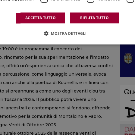
dray rappresenta inoltre un elemento di
. Il suo percorso, articolato tra Italia, Francia e
ACCETTA TUTTO
RIFIUTA TUTTO
 il profilo internazionale degli eventi proposti dalla
MOSTRA DETTAGLI
dei percussionisti di Ard Ludi
e 19:00 è in programma il concerto dei
po, rinomato per la sua sperimentazione e l’impatto
e, offrirà un’esperienza unica che attraversa confini
lla percussione, come linguaggio universale, evoca
 cari anche alla poetica di Kounellis e in linea con
rto si preannuncia come uno degli eventi clou tra
ali Toscana 2025. Il pubblico potrà vivere uno
oni ancestrali e contemporanei si fondono, offrendo
emotivo per la comunità di Montalcino e Fabro.
gna Venti di Ottobre 2025
ulturale ottobre 2025 della rassegna Venti di