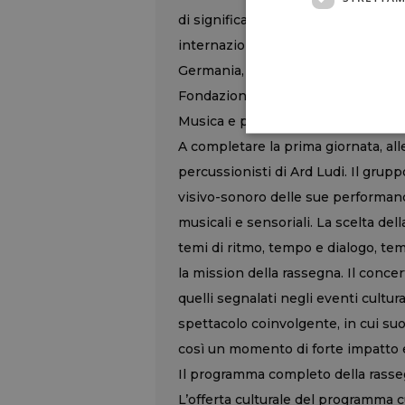
di significato. La presenza di Cou
internazionalizzazione della rassegna
Germania, arricchisce ulteriormente
Fondazione Bassiri.
Musica e performance: il concerto 
A completare la prima giornata, all
percussionisti di Ard Ludi. Il grup
visivo-sonoro delle sue performanc
musicali e sensoriali. La scelta de
temi di ritmo, tempo e dialogo, temi
la mission della rassegna. Il conce
quelli segnalati negli eventi cultur
spettacolo coinvolgente, in cui su
così un momento di forte impatto 
Il programma completo della rasse
L’offerta culturale del programma c