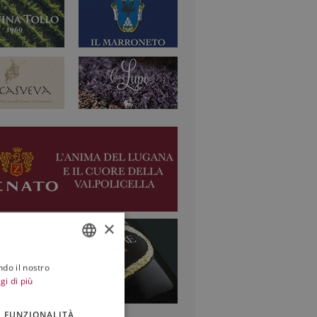
×
ndo il nostro
ITALIAN
gi di più
ENGLISH
FUNZIONALITÀ