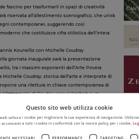
e fascino per trasformarli in spazi di creatività
arà riservata all’allestimento scenografico, che unirà
 segni contemporanei, suggerendo così
moderno che costituisce cifra stilistica dell’intera
Jannis Kounellis con Michelle Coudray
la giornata inaugurale sarà la presentazione
ellis, tra i massimi esponenti dell’Arte Povera
a Michelle Coudray, storica dell’arte e interprete di
proporre una rilettura in chiave contemporanea di
. L’intervento di Coudray non si limiterà a un
 trasformerà in un’esperienza immersiva: attraverso
Questo sito web utilizza cookie
co verrà guidato all’interno del complesso universo
web utilizza i cookie per migliorare la tua esperienza di navigazione. Utilizza
i principali nella lista del programma culturale
 acconsenti a tutti i cookie in conformità con la nostra policy per i cookie.
Leg
uità e l’attualità della lezione di Kounellis,
stica sia ancora capace di aprire nuove possibilità
ENTE NECESSARI
PERFORMANCE
TARGETING