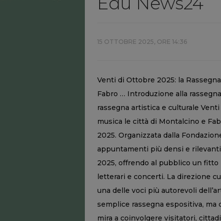
Edu News24
15 OTTOBRE 2025, ORE 14:36
Venti di Ottobre 2025: la Rassegna
Fabro … Introduzione alla rassegna
rassegna artistica e culturale Venti
musica le città di Montalcino e Fab
2025. Organizzata dalla Fondazione 
appuntamenti più densi e rilevanti
2025, offrendo al pubblico un fitt
letterari e concerti. La direzione c
una delle voci più autorevoli dell’a
semplice rassegna espositiva, ma 
mira a coinvolgere visitatori, cittad