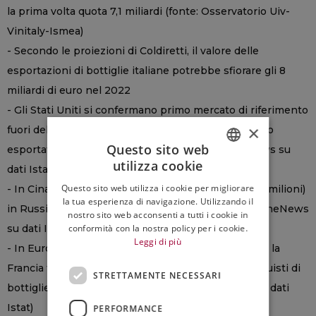
la prima volta quota 7,1 miliardi (fonte: Osservatorio Uiv-
Vinitaly-Ismea)
- Secondo le proiezioni di Coldiretti, il valore delle
esportazioni di bottiglie italiane potrebbe sfiorare gli 8
miliardi di euro nel 2022
- Gli Stati Uniti si confermano primo mercato di riferimento
×
fuori dell’Ue, con 796,5 milioni di euro di vino italiano
Questo sito web
esportato (+12,5% sul 2021) (fonte: analisi WineNews su
utilizza cookie
dati Istat)
ITALIAN
Questo sito web utilizza i cookie per migliorare
- In Cina le vendite sono diminuite del -10,3% (48,4 milioni)
ENGLISH
la tua esperienza di navigazione. Utilizzando il
in Russia del -30,9% (32,7 milioni) (fonte: analisi WineNews
nostro sito web acconsenti a tutti i cookie in
conformità con la nostra policy per i cookie.
su dati Istat)
Leggi di più
- In Europa, il primo mercato è la Germania, mentre la
Francia fa registrare un netto incremento negli acquisti di
STRETTAMENTE NECESSARI
bottiglie italiane (44%) (fonte: analisi WineNews su dati
Istat)
PERFORMANCE