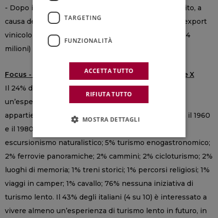
- Dopo il rallentamento delle vendite nel Regno Unito, a
TARGETING
causa delle difficoltà legate alla Brexit, il valore dell’export
vinicolo in questo Paese è aumentato del 27,2% (294
FUNZIONALITÀ
milioni) (fonte: analisi WineNews su dati Istat).
ACCETTA TUTTO
Focus - Il turismo lento che piace alla Generazione X
Il 24% degli italiani (1 su 4) ha vissuto almeno
RIFIUTA TUTTO
un’esperienza di turismo lento (e il 30% di questi
appartiene alla Generazione X, ovvero chi è nato tra il 1960
MOSTRA DETTAGLI
e il 1980), ed è così ripartito: 15% piccoli borghi; 6%
escursionismo naturalistico; 5% turismo enogastronomico;
2% ferrovie panoramiche; 2% cammini; 2% cicloturismo; 2%
luoghi di memoria; 1% treni storici; 1% percorsi religiosi; 1%
viaggi in camper; 1% cavallo; 76% nessuna iniziativa di
turismo lento. Il 43% degli italiani (4 su 10) è interessato a
vivere almeno un’esperienza di turismo lento in futuro, in