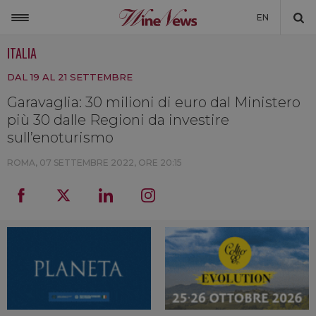
EN
ITALIA
ITALIA
DAL 19 AL 21 SETTEMBRE
MONDO
Garavaglia: 30 milioni di euro dal Ministero
NON SOLO VINO
più 30 dalle Regioni da investire
NEWSLETTER
sull’enoturismo
LA CANTINA DI WINENEWS
ROMA,
07 SETTEMBRE 2022, ORE 20:15
DICONO DI NOI
WINENEWS TV