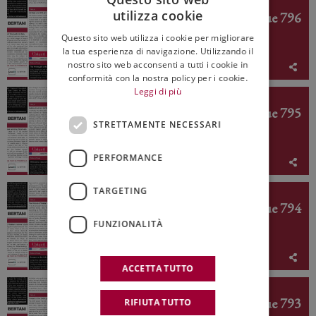
ED. N° 796
utilizza cookie
Italian Weekly WineNews - Issue 796
ITALIAN
Questo sito web utilizza i cookie per migliorare
ENGLISH
la tua esperienza di navigazione. Utilizzando il
nostro sito web acconsenti a tutti i cookie in
July 27th - 31st 2026
conformità con la nostra policy per i cookie.
Leggi di più
ED. N° 795
Italian Weekly WineNews - Issue 795
STRETTAMENTE NECESSARI
PERFORMANCE
July 20th - 24th 2026
TARGETING
ED. N° 794
Italian Weekly WineNews - Issue 794
FUNZIONALITÀ
July 13th - 17th 2026
ACCETTA TUTTO
ED. N° 793
Italian Weekly WineNews - Issue 793
RIFIUTA TUTTO