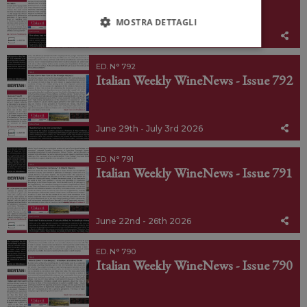
MOSTRA DETTAGLI
July 6th - 10th 2026
ED. N° 792
Italian Weekly WineNews - Issue 792
June 29th - July 3rd 2026
ED. N° 791
Italian Weekly WineNews - Issue 791
June 22nd - 26th 2026
ED. N° 790
Italian Weekly WineNews - Issue 790