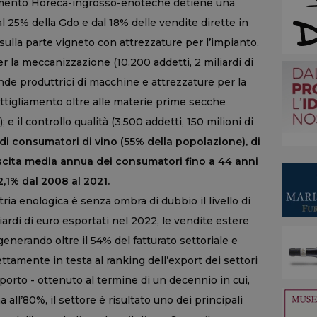
egmento Horeca-ingrosso-enoteche detiene una
al 25% della Gdo e dal 18% delle vendite dirette in
a sulla parte vigneto con attrezzature per l’impianto,
per la meccanizzazione (10.200 addetti, 2 miliardi di
nde produttrici di macchine e attrezzature per la
ottigliamento oltre alle materie prime secche
; e il controllo qualità (3.500 addetti, 150 milioni di
i di consumatori di vino (55% della popolazione), di
escita media annua dei consumatori fino a 44 anni
 2,1% dal 2008 al 2021.
stria enologica è senza ombra di dubbio il livello di
iardi di euro esportati nel 2022, le vendite estere
enerando oltre il 54% del fatturato settoriale e
ttamente in testa al ranking dell’export dei settori
rapporto - ottenuto al termine di un decennio in cui,
all’80%, il settore è risultato uno dei principali