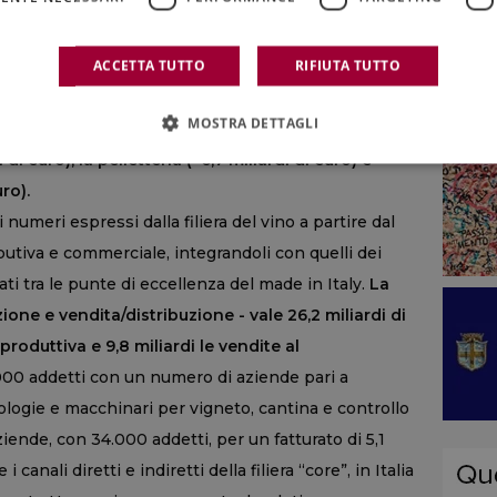
lo del saldo commerciale, lasciandosi alle spalle
nel mondo, sia del sistema moda che della
ACCETTA TUTTO
RIFIUTA TUTTO
a, quella del prodotto agricolo italiano più
uarto posto del 2011 fino alla performance di oggi,
MOSTRA DETTAGLI
cona del lifestyle italiano come la
 di euro), la pelletteria (+6,7 miliardi di euro) e
ro).
i numeri espressi dalla filiera del vino a partire dal
ibutiva e commerciale, integrandoli con quelli dei
ati tra le punte di eccellenza del made in Italy.
La
zione e vendita/distribuzione - vale 26,2 miliardi di
 produttiva e 9,8 miliardi le vendite al
00 addetti con un numero di aziende pari a
nologie e macchinari per vigneto, cantina e controllo
aziende, con 34.000 addetti, per un fatturato di 5,1
anali diretti e indiretti della filiera “core”, in Italia