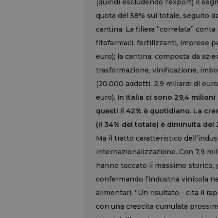
(quindi escludendo l’export) il s
quota del 58% sul totale, seguito d
cantina. La filiera “correlata” cont
fitofarmaci, fertilizzanti, imprese 
euro); la cantina, composta da azie
trasformazione, vinificazione, imb
(20.000 addetti, 2,9 miliardi di euro)
euro).
In Italia ci sono 29,4 milion
questi il 42% è quotidiano. La cr
(il 34% del totale) è diminuita del
Ma il tratto caratteristico dell’indu
internazionalizzazione. Con 7,9 mil
hanno toccato il massimo storico, g
confermando l’industria vinicola ne
alimentari. “Un risultato - cita il 
con una crescita cumulata prossima 