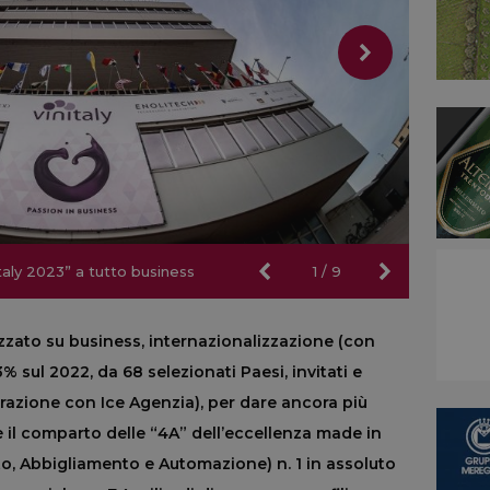
nitaly 2023” a tutto business
nitaly 2023” a tutto business
1
/
9
izzato su business, internazionalizzazione (con
% sul 2022, da 68 selezionati Paesi, invitati e
orazione con Ice Agenzia), per dare ancora più
 è il comparto delle “4A” dell’eccellenza made in
o, Abbigliamento e Automazione) n. 1 in assoluto