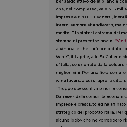
per saldo attivo della bilancia com
che, nel complesso, vale 31,3 milia
imprese e 870.000 addetti, identiki
intero, sempre sbandierato, ma ch
merita.
È
la sintesi estrema dei me
stampa di presentazione di
“Vini
a Verona, e che sarà preceduto, c
Wine”, il 1 aprile, alle Ex Gallerie
d’Italia, selezionate dalla celebre
migliori vini. Per una fiera semp
wine lovers, a cui si apre la città 
“Troppo spesso il vino non è cons
Danese -
dalla comunità economica 
imprese è cresciuto ed ha affinato 
strategico del prodotto Italia. Per 
alcune lobby che ne vorrebbero ri