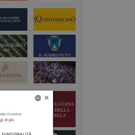
×
ndo il nostro
ITALIAN
gi di più
ENGLISH
FUNZIONALITÀ