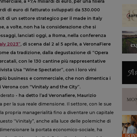
merciale, a +7,4 miliardi di euro, per una filiera
rdi di euro di fatturato sviluppati da 530.000
t di un settore strategico per il made in Italy
e, a volte, non ha la considerazione che si
ssaggi, lanciati oggi, a Roma, nella conferenza
taly 2023”
, di scena dal 2 al 5 aprile, a VeronaFiere
ome da tradizione, dalla degustazione di “Opera
 Mercatali, con le 130 cantine più rappresentative
 rivista Usa “Wine Spectator”, con i loro vini
re più business e commerciale, che non dimentica i
di Verona con “Vinitaly and the City”.
iderato
- ha detto l’ad Veronafiere, Maurizio
per la sua reale dimensione. Il settore, con le sue
la propria managerialità fino a diventare un capitale
questo “Vinitaly”, anche alla luce delle polemiche di
dimensionare la portata economico-sociale, ha