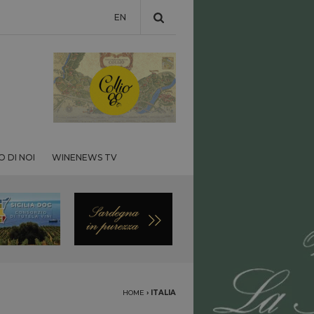
EN
 DI NOI
WINENEWS TV
HOME
›
ITALIA