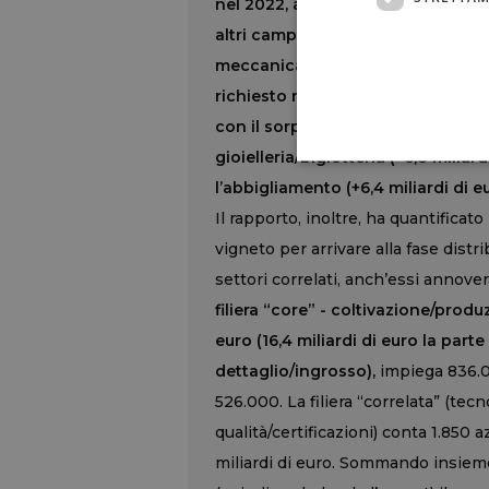
nel 2022, al primo posto per livel
altri campioni del made in Italy 
meccanica strumentale. Una scalat
richiesto nel mondo, partita dal q
con il sorpasso su altri comparti i
gioielleria/bigiotteria (+6,8 miliardi
l’abbigliamento (+6,4 miliardi di eu
Il rapporto, inoltre, ha quantificato 
vigneto per arrivare alla fase distr
settori correlati, anch’essi annover
filiera “core” - coltivazione/produ
euro (16,4 miliardi di euro la parte
dettaglio/ingrosso),
impiega 836.0
526.000. La filiera “correlata” (tec
qualità/certificazioni) conta 1.850 
miliardi di euro. Sommando insieme i c