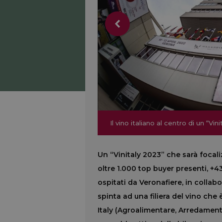
Il vino italiano al centro di un “Vi
Il vino italiano al centro di un “Vi
Un “Vinitaly 2023” che sarà focal
oltre 1.000 top buyer presenti, +43
ospitati da Veronafiere, in collab
spinta ad una filiera del vino che
Italy (Agroalimentare, Arredament