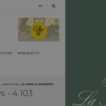
EN
 DI NOI
WINENEWS TV
E
›
NEWSLETTER
›
LA PRIMA DI WINENEWS
 - 4.103