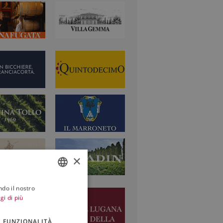
×
ndo il nostro
ITALIAN
gi di più
ENGLISH
FUNZIONALITÀ