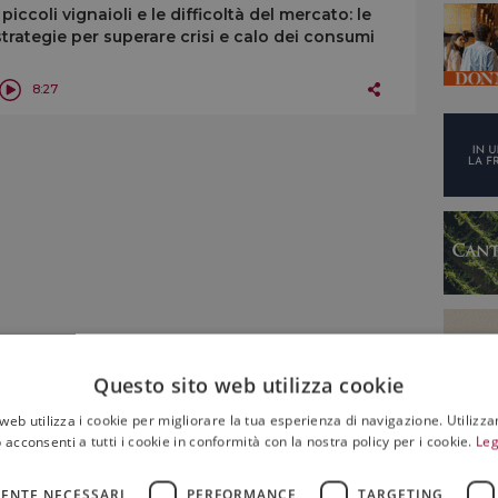
I piccoli vignaioli e le difficoltà del mercato: le
strategie per superare crisi e calo dei consumi
8:27
Questo sito web utilizza cookie
web utilizza i cookie per migliorare la tua esperienza di navigazione. Utilizza
 acconsenti a tutti i cookie in conformità con la nostra policy per i cookie.
Leg
ENTE NECESSARI
PERFORMANCE
TARGETING