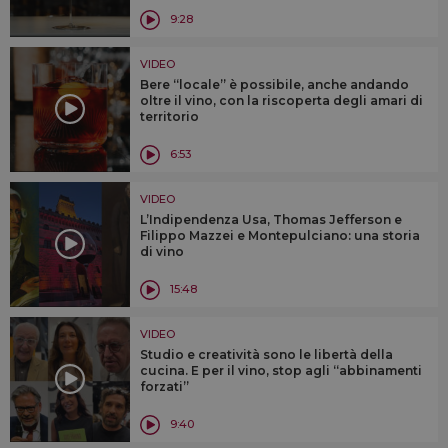
9:28
VIDEO
Bere “locale” è possibile, anche andando
oltre il vino, con la riscoperta degli amari di
territorio
6:53
VIDEO
L’Indipendenza Usa, Thomas Jefferson e
Filippo Mazzei e Montepulciano: una storia
di vino
15:48
VIDEO
Studio e creatività sono le libertà della
cucina. E per il vino, stop agli “abbinamenti
forzati”
9:40