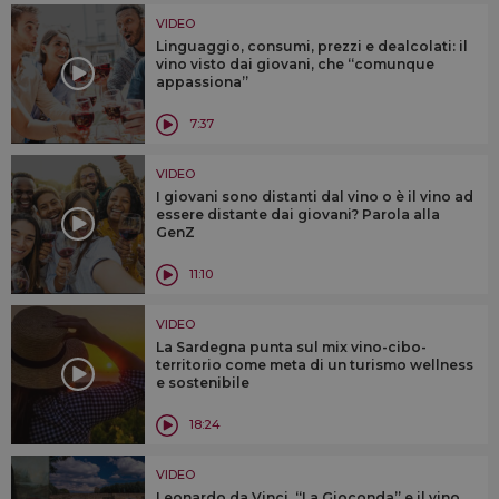
VIDEO
Linguaggio, consumi, prezzi e dealcolati: il
vino visto dai giovani, che “comunque
appassiona”
7:37
VIDEO
I giovani sono distanti dal vino o è il vino ad
essere distante dai giovani? Parola alla
GenZ
11:10
VIDEO
La Sardegna punta sul mix vino-cibo-
territorio come meta di un turismo wellness
e sostenibile
18:24
VIDEO
Leonardo da Vinci, “La Gioconda” e il vino,