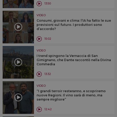
13:50
VIDEO
Consumi, giovani e clima: l’IA ha fatto le sue
previsioni sul futuro. I produttori sono
d’accordo?
15:02
VIDEO
I trend spingono la Vernaccia di San
Gimignano, che Dante raccontò nella Divina
Commedia
13:32
VIDEO
“I grandi terroir resteranno, e scopriremo
nuove Regioni. Il vino sarà di meno, ma
sempre migliore”
12:42