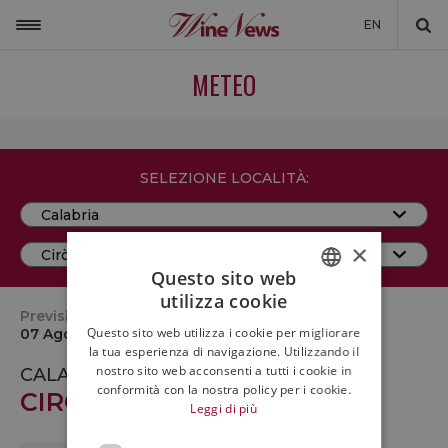
EN
ITALIA
METEO
MONDO
NON SOLO VINO
SELEZIONE LOCALITÀ:
NEWSLETTER
LA CANTINA DI WINENEWS
×
DICONO DI NOI
Questo sito web
utilizza cookie
ITALIAN
WINENEWS TV
Previsioni del tempo per oggi
Questo sito web utilizza i cookie per migliorare
07 Agosto ore 17:00
ENGLISH
la tua esperienza di navigazione. Utilizzando il
nostro sito web acconsenti a tutti i cookie in
CALABRIA
conformità con la nostra policy per i cookie.
CIRÒ (KR)
Leggi di più