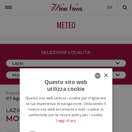
EN
ITALIA
METEO
MONDO
NON SOLO VINO
SELEZIONE LOCALITÀ:
NEWSLETTER
LA CANTINA DI WINENEWS
×
DICONO DI NOI
Questo sito web
utilizza cookie
ITALIAN
WINENEWS TV
Previsioni del tempo per oggi
Questo sito web utilizza i cookie per migliorare
07 Agosto ore 11:00
ENGLISH
la tua esperienza di navigazione. Utilizzando il
nostro sito web acconsenti a tutti i cookie in
LAZIO
conformità con la nostra policy per i cookie.
MONTEFIASCONE (VT)
Leggi di più