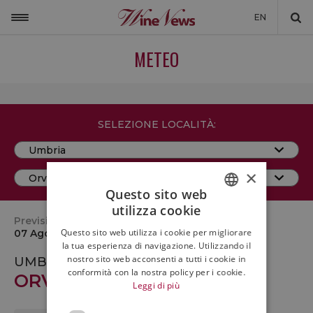
EN
ITALIA
METEO
MONDO
NON SOLO VINO
SELEZIONE LOCALITÀ:
NEWSLETTER
LA CANTINA DI WINENEWS
×
DICONO DI NOI
Questo sito web
utilizza cookie
ITALIAN
WINENEWS TV
Previsioni del tempo per oggi
Questo sito web utilizza i cookie per migliorare
07 Agosto ore 20:00
ENGLISH
la tua esperienza di navigazione. Utilizzando il
nostro sito web acconsenti a tutti i cookie in
UMBRIA
conformità con la nostra policy per i cookie.
ORVIETO (TR)
Leggi di più