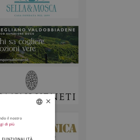
×
ndo il nostro
ITALIAN
gi di più
ENGLISH
FUNZIONALITÀ