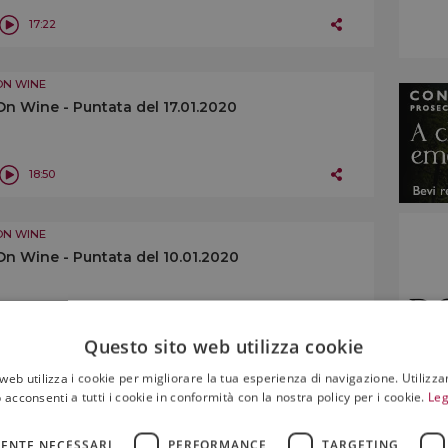
17:22
ON WINE
On Wine - Puntata del 17.01.2020
18:50
ON WINE
On Wine - Puntata del 10.01.2020
14:45
Questo sito web utilizza cookie
web utilizza i cookie per migliorare la tua esperienza di navigazione. Utilizza
ON WINE
 acconsenti a tutti i cookie in conformità con la nostra policy per i cookie.
Leg
On Wine - Puntata del 03.01.2020
ENTE NECESSARI
PERFORMANCE
TARGETING