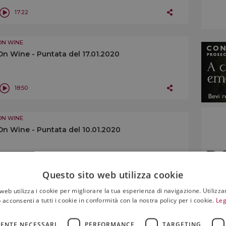
17:22
ON WINE
On Wine - Puntata del 17.01.2020
18:50
ON WINE
On Wine - Puntata del 10.01.2020
14:45
Questo sito web utilizza cookie
web utilizza i cookie per migliorare la tua esperienza di navigazione. Utilizza
ON WINE
 acconsenti a tutti i cookie in conformità con la nostra policy per i cookie.
Leg
On Wine - Puntata del 03.01.2020
ENTE NECESSARI
PERFORMANCE
TARGETING