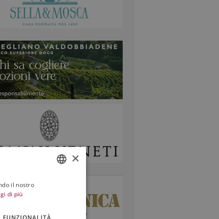
×
ndo il nostro
ITALIAN
gi di più
ENGLISH
FUNZIONALITÀ