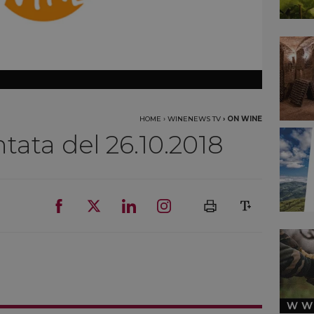
HOME
›
WINENEWS TV
›
ON WINE
ata del 26.10.2018