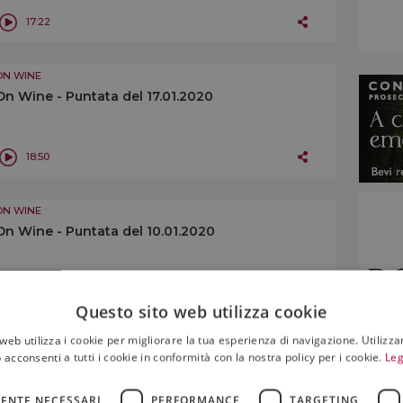
17:22
ON WINE
On Wine - Puntata del 17.01.2020
18:50
ON WINE
On Wine - Puntata del 10.01.2020
14:45
Questo sito web utilizza cookie
web utilizza i cookie per migliorare la tua esperienza di navigazione. Utilizza
ON WINE
 acconsenti a tutti i cookie in conformità con la nostra policy per i cookie.
Leg
On Wine - Puntata del 03.01.2020
ENTE NECESSARI
PERFORMANCE
TARGETING