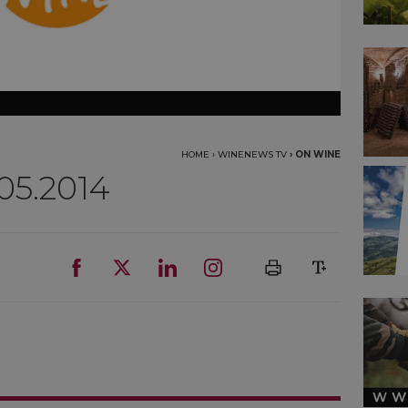
HOME
›
WINENEWS TV
›
ON WINE
.05.2014