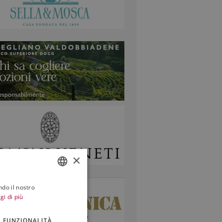
×
ndo il nostro
ITALIAN
gi di più
ENGLISH
FUNZIONALITÀ