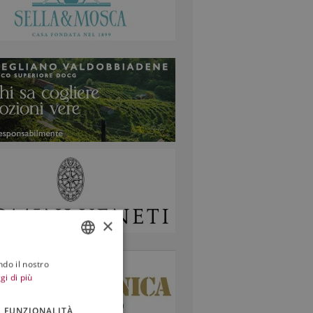
×
ndo il nostro
ITALIAN
gi di più
ENGLISH
FUNZIONALITÀ