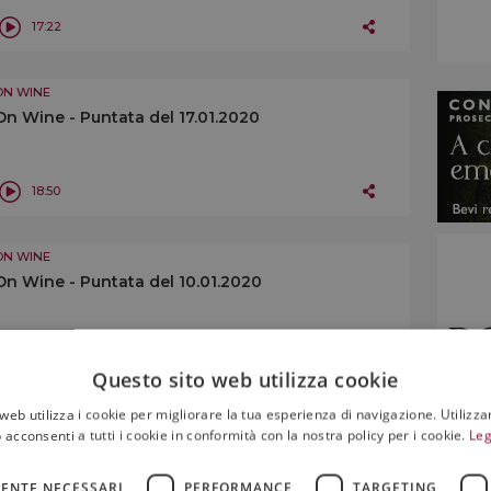
17:22
ON WINE
On Wine - Puntata del 17.01.2020
18:50
ON WINE
On Wine - Puntata del 10.01.2020
14:45
Questo sito web utilizza cookie
web utilizza i cookie per migliorare la tua esperienza di navigazione. Utilizza
ON WINE
 acconsenti a tutti i cookie in conformità con la nostra policy per i cookie.
Leg
On Wine - Puntata del 03.01.2020
ENTE NECESSARI
PERFORMANCE
TARGETING