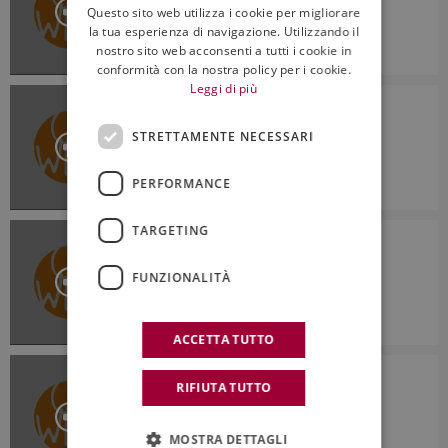
Questo sito web utilizza i cookie per migliorare
ENGLISH
la tua esperienza di navigazione. Utilizzando il
nostro sito web acconsenti a tutti i cookie in
14:45
conformità con la nostra policy per i cookie.
Leggi di più
ON WINE
On Wine - Puntata del 03.01.2020
STRETTAMENTE NECESSARI
PERFORMANCE
16:32
TARGETING
ON WINE
On Wine - Puntata del 27.12.2019
FUNZIONALITÀ
13:10
ACCETTA TUTTO
ON WINE
RIFIUTA TUTTO
On Wine - Puntata del 20.12.2019
MOSTRA DETTAGLI