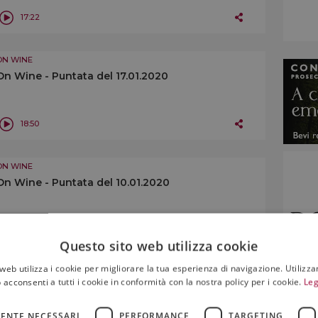
17:22
ON WINE
On Wine - Puntata del 17.01.2020
18:50
ON WINE
On Wine - Puntata del 10.01.2020
14:45
Questo sito web utilizza cookie
web utilizza i cookie per migliorare la tua esperienza di navigazione. Utilizza
ON WINE
 acconsenti a tutti i cookie in conformità con la nostra policy per i cookie.
Leg
On Wine - Puntata del 03.01.2020
ENTE NECESSARI
PERFORMANCE
TARGETING