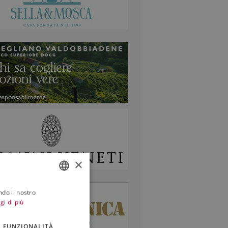
×
ndo il nostro
ITALIAN
gi di più
ENGLISH
FUNZIONALITÀ