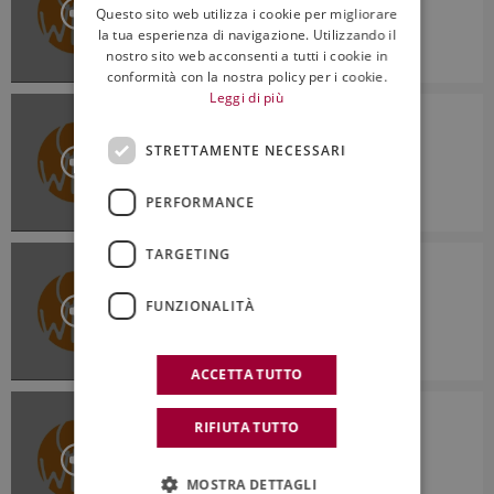
Questo sito web utilizza i cookie per migliorare
ENGLISH
la tua esperienza di navigazione. Utilizzando il
nostro sito web acconsenti a tutti i cookie in
14:45
conformità con la nostra policy per i cookie.
Leggi di più
ON WINE
On Wine - Puntata del 03.01.2020
STRETTAMENTE NECESSARI
PERFORMANCE
16:32
TARGETING
ON WINE
On Wine - Puntata del 27.12.2019
FUNZIONALITÀ
13:10
ACCETTA TUTTO
ON WINE
RIFIUTA TUTTO
On Wine - Puntata del 20.12.2019
MOSTRA DETTAGLI