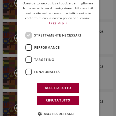
Questo sito web utilizza i cookie per migliorare
ENGLISH
la tua esperienza di navigazione. Utilizzando il
nostro sito web acconsenti a tutti i cookie in
conformità con la nostra policy per i cookie.
Leggi di più
LETTO PER VOI
Rassegna Stampa del 18 Dicembre 2025
STRETTAMENTE NECESSARI
PERFORMANCE
TARGETING
LETTO PER VOI
Rassegna Stampa del 17 Dicembre 2025
FUNZIONALITÀ
ACCETTA TUTTO
LETTO PER VOI
RIFIUTA TUTTO
Rassegna Stampa del 16 Dicembre 2025
MOSTRA DETTAGLI