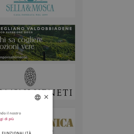
×
ndo il nostro
ITALIAN
gi di più
ENGLISH
FUNZIONALITÀ