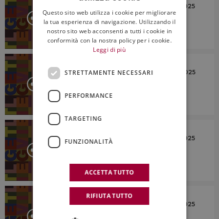
ITALIAN
Rassegna Stampa del 19 Dicembre 2025
Questo sito web utilizza i cookie per migliorare
ENGLISH
la tua esperienza di navigazione. Utilizzando il
nostro sito web acconsenti a tutti i cookie in
conformità con la nostra policy per i cookie.
Leggi di più
LETTO PER VOI
Rassegna Stampa del 18 Dicembre 2025
STRETTAMENTE NECESSARI
PERFORMANCE
TARGETING
LETTO PER VOI
Rassegna Stampa del 17 Dicembre 2025
FUNZIONALITÀ
ACCETTA TUTTO
LETTO PER VOI
RIFIUTA TUTTO
Rassegna Stampa del 16 Dicembre 2025