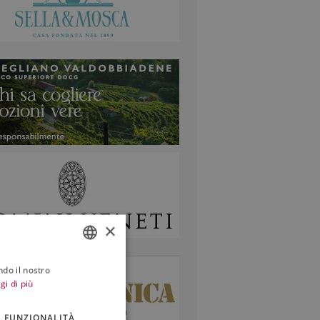
×
ndo il nostro
ITALIAN
gi di più
ENGLISH
FUNZIONALITÀ