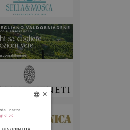
×
ndo il nostro
ITALIAN
gi di più
ENGLISH
FUNZIONALITÀ