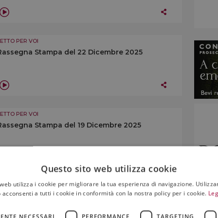
LETTO PER VOI
Rassegna Stampa del 22 Dicembre 2025
LETTO PER VOI
Rassegna Stampa del 19 Dicembre 2025
Questo sito web utilizza cookie
web utilizza i cookie per migliorare la tua esperienza di navigazione. Utilizza
LETTO PER VOI
 acconsenti a tutti i cookie in conformità con la nostra policy per i cookie.
Leg
Rassegna Stampa del 18 Dicembre 2025
ENTE NECESSARI
PERFORMANCE
TARGETING