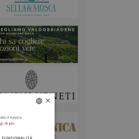
×
ndo il nostro
ITALIAN
gi di più
ENGLISH
FUNZIONALITÀ