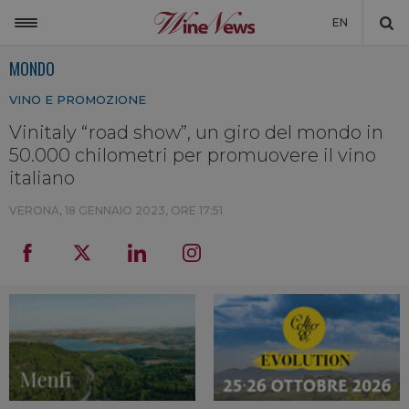
EN
MONDO
ITALIA
VINO E PROMOZIONE
MONDO
Vinitaly “road show”, un giro del mondo in
NON SOLO VINO
50.000 chilometri per promuovere il vino
NEWSLETTER
italiano
LA CANTINA DI WINENEWS
VERONA,
18 GENNAIO 2023, ORE 17:51
DICONO DI NOI
WINENEWS TV