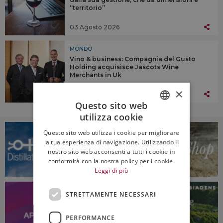
“territorio”
03 Agosto 2026
MONDO
Vino & business: Compagnia del Gusto
Holding acquisisce Jascots Wine
Merchants in Uk
×
03 Agosto 2026
Questo sito web
utilizza cookie
ITALIAN
Questo sito web utilizza i cookie per migliorare
ENGLISH
la tua esperienza di navigazione. Utilizzando il
nostro sito web acconsenti a tutti i cookie in
conformità con la nostra policy per i cookie.
Leggi di più
STRETTAMENTE NECESSARI
PERFORMANCE