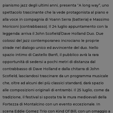
pianismo jazz degli ultimi anni, presenta “A long way”, uno
spettacolo trascinante che la vede protagonista al piano e
alla voce in compagnia di Yoann Serra (batteria) e Massimo
Moriconi (contrabbasso). Il 24 luglio appuntamento con la
leggenda: arriva il John Scofield/Dave Holland Duo. Due
colossi del jazz contemporaneo incrociano le proprie
strade nel dialogo unico ed avvincente del duo. Nello
spazio intimo di Castello Banfi, il pubblico avrà la rara
opportunità di sedersi a pochi metri di distanza dal
contrabbasso di Dave Holland e dalla chitarra di John
Scofield, lasciandosi trascinare da un programma musicale
che, oltre ad alcuni dei più classici standard, darà spazio
alle composizioni originali di entrambi. Il 25 luglio, come da
tradizione, il festival si sposta tra le mura medioevali della
Fortezza di Montalcino con un evento eccezionale. In
scena Eddie Gomez Trio con Kind Of Bill, con un omaggio a