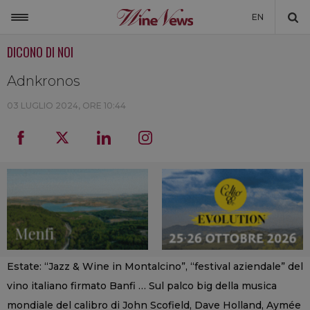
EN
DICONO DI NOI
ITALIA
MONDO
Adnkronos
NON SOLO VINO
03 LUGLIO 2024, ORE 10:44
NEWSLETTER
LA CANTINA DI WINENEWS
DICONO DI NOI
WINENEWS TV
Estate: “Jazz & Wine in Montalcino”, “festival aziendale” del
vino italiano firmato Banfi … Sul palco big della musica
mondiale del calibro di John Scofield, Dave Holland, Aymée