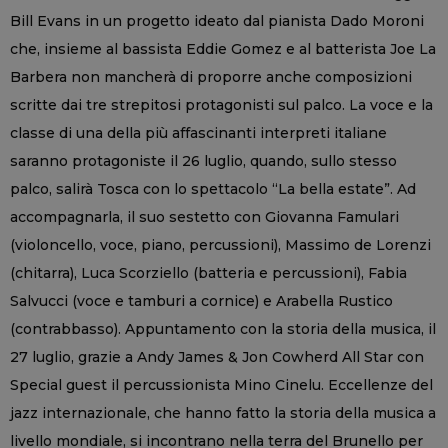
Bill Evans in un progetto ideato dal pianista Dado Moroni
che, insieme al bassista Eddie Gomez e al batterista Joe La
Barbera non mancherà di proporre anche composizioni
scritte dai tre strepitosi protagonisti sul palco. La voce e la
classe di una della più affascinanti interpreti italiane
saranno protagoniste il 26 luglio, quando, sullo stesso
palco, salirà Tosca con lo spettacolo “La bella estate”. Ad
accompagnarla, il suo sestetto con Giovanna Famulari
(violoncello, voce, piano, percussioni), Massimo de Lorenzi
(chitarra), Luca Scorziello (batteria e percussioni), Fabia
Salvucci (voce e tamburi a cornice) e Arabella Rustico
(contrabbasso). Appuntamento con la storia della musica, il
27 luglio, grazie a Andy James & Jon Cowherd All Star con
Special guest il percussionista Mino Cinelu. Eccellenze del
jazz internazionale, che hanno fatto la storia della musica a
livello mondiale, si incontrano nella terra del Brunello per