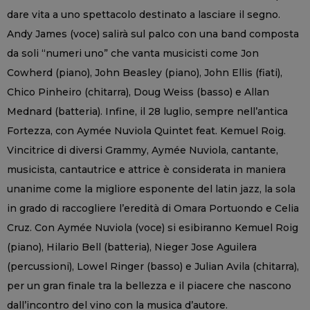
dare vita a uno spettacolo destinato a lasciare il segno.
Andy James (voce) salirà sul palco con una band composta
da soli “numeri uno” che vanta musicisti come Jon
Cowherd (piano), John Beasley (piano), John Ellis (fiati),
Chico Pinheiro (chitarra), Doug Weiss (basso) e Allan
Mednard (batteria). Infine, il 28 luglio, sempre nell’antica
Fortezza, con Aymée Nuviola Quintet feat. Kemuel Roig.
Vincitrice di diversi Grammy, Aymée Nuviola, cantante,
musicista, cantautrice e attrice è considerata in maniera
unanime come la migliore esponente del latin jazz, la sola
in grado di raccogliere l’eredità di Omara Portuondo e Celia
Cruz. Con Aymée Nuviola (voce) si esibiranno Kemuel Roig
(piano), Hilario Bell (batteria), Nieger Jose Aguilera
(percussioni), Lowel Ringer (basso) e Julian Avila (chitarra),
per un gran finale tra la bellezza e il piacere che nascono
dall’incontro del vino con la musica d’autore.