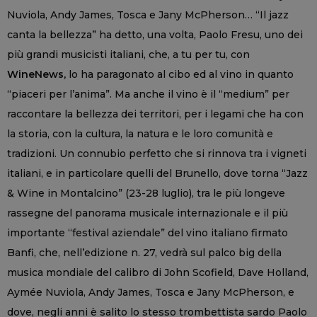
Nuviola, Andy James, Tosca e Jany McPherson… “Il jazz
canta la bellezza” ha detto, una volta, Paolo Fresu, uno dei
più grandi musicisti italiani, che, a tu per tu, con
WineNews,
lo ha paragonato al cibo ed al vino in quanto
“piaceri per l’anima”. Ma anche il vino è il “medium” per
raccontare la bellezza dei territori, per i legami che ha con
la storia, con la cultura, la natura e le loro comunità e
tradizioni. Un connubio perfetto che si rinnova tra i vigneti
italiani, e in particolare quelli del Brunello, dove torna “Jazz
& Wine in Montalcino” (23-28 luglio), tra le più longeve
rassegne del panorama musicale internazionale e il più
importante “festival aziendale” del vino italiano firmato
Banfi, che, nell’edizione n. 27, vedrà sul palco big della
musica mondiale del calibro di John Scofield, Dave Holland,
Aymée Nuviola, Andy James, Tosca e Jany McPherson, e
dove, negli anni è salito lo stesso trombettista sardo Paolo