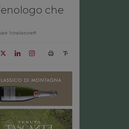
ll’enologo che
Andrè Tchelistcheff