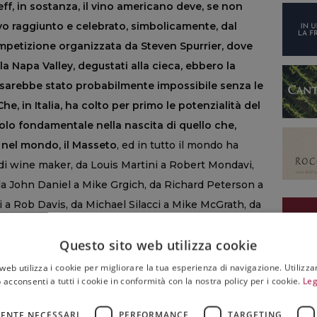
ff, in sostanza, il vino americano deve, se non
tivo raggiunto e celebrato, simbolicamente, dal
competizione organizzata da Steven Spurrier, dove
 Napa Valley, degustati alla cieca, ebbero la
 sarebbe stato probabilmente impossibile senza le
he, in Italia, ha colto per primo le potenzialità del
olo fondamentale nella nascita di quello che,
no nel mondo, il Masseto
, ed in tutto il mondo ha
di wine maker, da Louis Martini a Robert Mondavi,
da John Daniel a Mike Grgich, da Richard Peterson a
a Rob Davis, da Michael Silacci a Mike McGrath, da
ppelli ad Heidi Peterson Barrett e Jill Davis.
Questo sito web utilizza cookie
web utilizza i cookie per migliorare la tua esperienza di navigazione. Utilizza
 acconsenti a tutti i cookie in conformità con la nostra policy per i cookie.
Leg
TINA D'AMPEZZO
,
FILM
,
VINOVIP
ENTE NECESSARI
PERFORMANCE
TARGETING