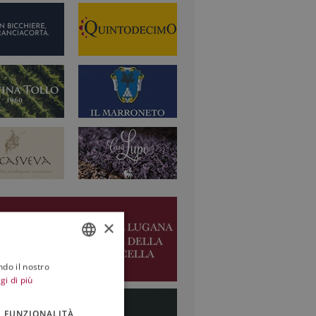
×
ndo il nostro
ITALIAN
gi di più
ENGLISH
FUNZIONALITÀ