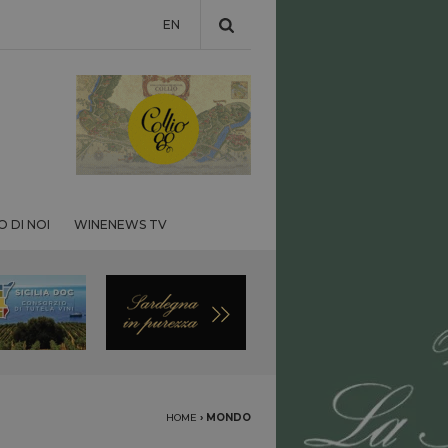
EN
 DI NOI
WINENEWS TV
HOME
›
MONDO