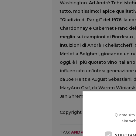
Washington.
Ad Andrè Tchelistche
tutto, moltissimo: l’apice qualita
“Giudizio di Parigi” del 1976, la 
Chardonnay e Cabernet Franc della
meglio sui campioni di Bordeaux,
intuizioni di Andrè Tchelistcheff. C
Merlot a Bolgheri, giocando un ru
oggi, è il più quotato vino italia
influenzato un’intera generazione 
da Joe Heitz a August Sebastiani, 
MaryAnn Graf, da Warren Winiarski 
Jan Shrem a Rick Sayre, da Marco Ca
Copyright © 2000/2026
Questo sito 
sito web
TAG:
ANDRÉ TCHELISTCHEFF
,
COR
STRETTAM