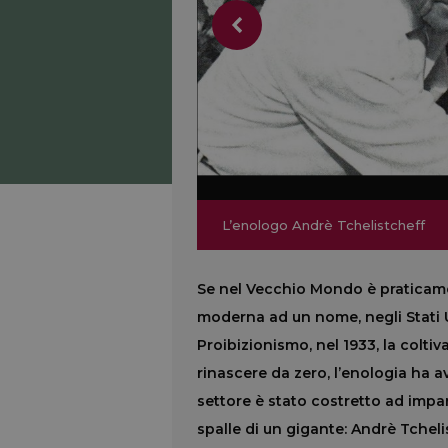
L’enologo Andrè Tchelistcheff
L’enologo Andrè Tchelistcheff
Se nel Vecchio Mondo è praticament
moderna ad un nome, negli Stati U
Proibizionismo, nel 1933, la colti
rinascere da zero, l’enologia ha a
settore è stato costretto ad impar
spalle di un gigante: Andrè Tcheli