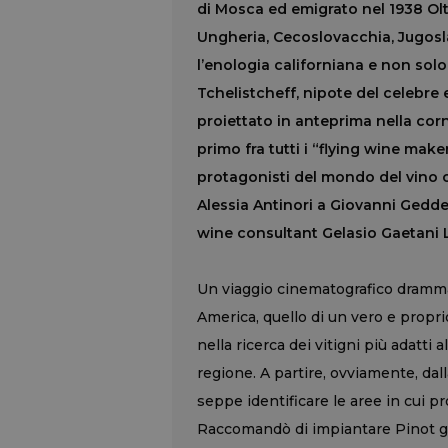
di Mosca ed emigrato nel 1938 Ol
Ungheria, Cecoslovacchia, Jugosla
l’enologia californiana e non solo
Tchelistcheff, nipote del celebre 
proiettato in anteprima nella corn
primo fra tutti i “flying wine make
protagonisti del mondo del vino c
Alessia Antinori a Giovanni Geddes
wine consultant Gelasio Gaetani L
Un viaggio cinematografico drammat
America, quello di un vero e propri
nella ricerca dei vitigni più adatti
regione. A partire, ovviamente, dall
seppe identificare le aree in cui p
Raccomandò di impiantare Pinot gr