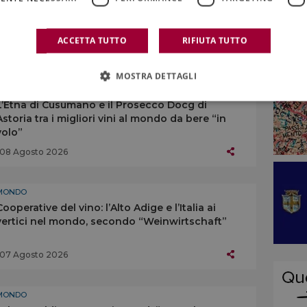
ACCETTA TUTTO
RIFIUTA TUTTO
MOSTRA DETTAGLI
MONDO
L’Etna di Cusumano e il Prosecco Docg di
Astoria tra i migliori vini al mondo da bere “in
volo”
08 Agosto 2026
MONDO
Cooperative del vino: l’Alto Adige e l’Italia ai
vertici nel mondo, secondo “Weinwirtschaft”
07 Agosto 2026
MONDO