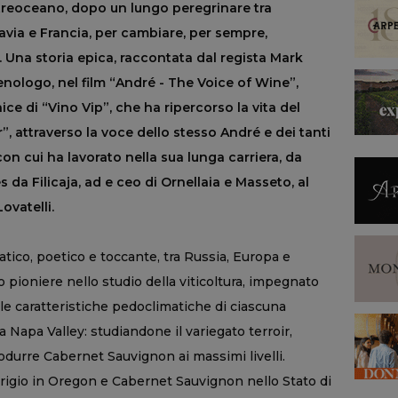
treoceano, dopo un lungo peregrinare tra
via e Francia, per cambiare, per sempre,
. Una storia epica, raccontata dal regista Mark
enologo, nel film “André - The Voice of Wine”,
ice di “Vino Vip”, che ha ripercorso la vita del
r”, attraverso la voce dello stesso André e dei tanti
on cui ha lavorato nella sua lunga carriera, da
 da Filicaja, ad e ceo di Ornellaia e Masseto, al
ovatelli.
ico, poetico e toccante, tra Russia, Europa e
o pioniere nello studio della viticoltura, impegnato
 alle caratteristiche pedoclimatiche di ciascuna
a Napa Valley: studiandone il variegato terroir,
rodurre Cabernet Sauvignon ai massimi livelli.
igio in Oregon e Cabernet Sauvignon nello Stato di