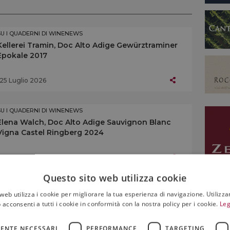
SU I QUADERNI DI WINENEWS
Kellerei Tramin, Doc Alto Adige Gewürztraminer
Epokale 2017
25 Luglio 2026
SU I QUADERNI DI WINENEWS
Elena Walch, Doc Alto Adige Sauvignon Blanc
Vigna Castel Ringberg 2024
25 Luglio 2026
Questo sito web utilizza cookie
SU I QUADERNI DI WINENEWS
web utilizza i cookie per migliorare la tua esperienza di navigazione. Utilizza
Kellerei Bozen, Doc Alto Adige Chardonnay
 acconsenti a tutti i cookie in conformità con la nostra policy per i cookie.
Leg
Stegher Riserva 2023
ENTE NECESSARI
PERFORMANCE
TARGETING