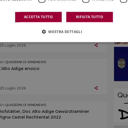
25 Luglio 2026
ACCETTA TUTTO
RIFIUTA TUTTO
SU I QUADERNI DI WINENEWS
Kellerei Andrian, Doc Alto Adige Chardonnay
Doran Riserva 2023
MOSTRA DETTAGLI
25 Luglio 2026
SU I QUADERNI DI WINENEWS
L’Alto Adige enoico
25 Luglio 2026
SU I QUADERNI DI WINENEWS
Hofstätter, Doc Alto Adige Gewürztraminer
Vigna Castel Rechtental 2022