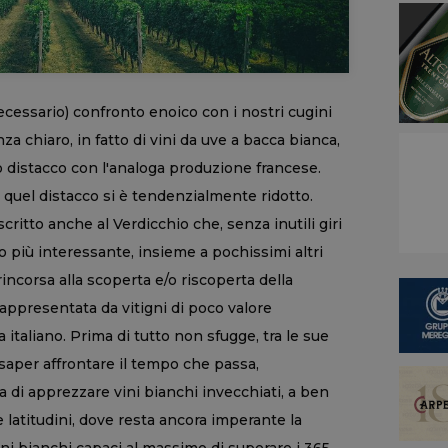
ecessario) confronto enoico con i nostri cugini
a chiaro, in fatto di vini da uve a bacca bianca,
o distacco con l'analoga produzione francese.
 quel distacco si è tendenzialmente ridotto.
scritto anche al Verdicchio che, senza inutili giri
no più interessante, insieme a pochissimi altri
ncorsa alla scoperta e/o riscoperta della
a rappresentata da vitigni di poco valore
italiano. Prima di tutto non sfugge, tra le sue
o saper affrontare il tempo che passa,
a di apprezzare vini bianchi invecchiati, a ben
e latitudini, dove resta ancora imperante la