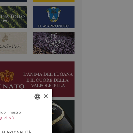
×
ndo il nostro
ITALIAN
gi di più
ENGLISH
FUNZIONALITÀ