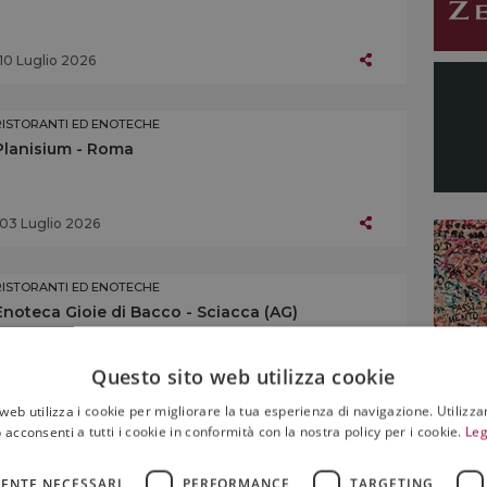
10 Luglio 2026
RISTORANTI ED ENOTECHE
Planisium - Roma
03 Luglio 2026
RISTORANTI ED ENOTECHE
Enoteca Gioie di Bacco - Sciacca (AG)
Questo sito web utilizza cookie
27 Giugno 2026
web utilizza i cookie per migliorare la tua esperienza di navigazione. Utilizza
 acconsenti a tutti i cookie in conformità con la nostra policy per i cookie.
Leg
RISTORANTI ED ENOTECHE
Locanda delle Vigne - Cormòns (GO)
ENTE NECESSARI
PERFORMANCE
TARGETING