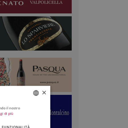
×
ndo il nostro
ITALIAN
gi di più
ENGLISH
FUNZIONALITÀ