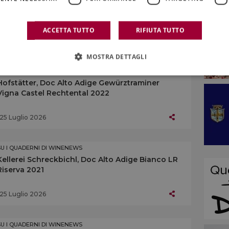
L’Alto Adige enoico
ACCETTA TUTTO
RIFIUTA TUTTO
25 Luglio 2026
MOSTRA DETTAGLI
SU I QUADERNI DI WINENEWS
Hofstätter, Doc Alto Adige Gewürztraminer
Vigna Castel Rechtental 2022
25 Luglio 2026
SU I QUADERNI DI WINENEWS
Kellerei Schreckbichl, Doc Alto Adige Bianco LR
Riserva 2021
25 Luglio 2026
SU I QUADERNI DI WINENEWS