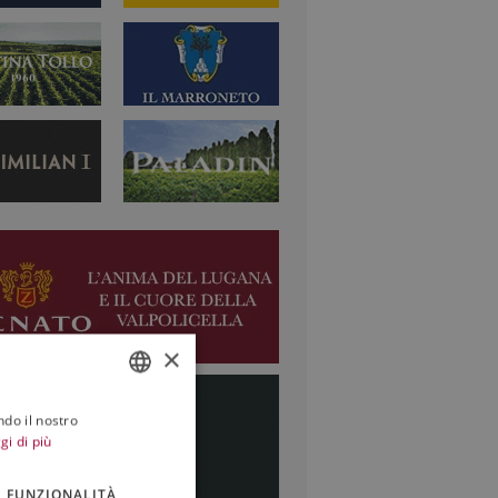
×
ndo il nostro
ITALIAN
gi di più
ENGLISH
FUNZIONALITÀ