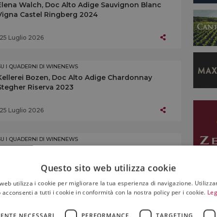
Elena Walch, Doc Alto Adige Sauvignon Blanc
Vigna Castel Ringberg 2024
25 Luglio 2026
SU I QUADERNI DI WINENEWS
Kellerei Bozen, Doc Alto Adige Chardonnay
Stegher Riserva 2023
25 Luglio 2026
SU I QUADERNI DI WINENEWS
Kellerei Andrian, Doc Alto Adige Chardonnay
Doran Riserva 2023
Questo sito web utilizza cookie
web utilizza i cookie per migliorare la tua esperienza di navigazione. Utilizza
25 Luglio 2026
 acconsenti a tutti i cookie in conformità con la nostra policy per i cookie.
Leg
SU I QUADERNI DI WINENEWS
ENTE NECESSARI
PERFORMANCE
TARGETING