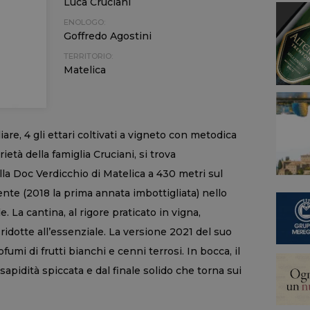
Luca Cruciani
ENOLOGO:
Goffredo Agostini
TERRITORIO:
Matelica
are, 4 gli ettari coltivati a vigneto con metodica
ietà della famiglia Cruciani, si trova
lla Doc Verdicchio di Matelica a 430 metri sul
cente (2018 la prima annata imbottigliata) nello
. La cantina, al rigore praticato in vigna,
 ridotte all’essenziale. La versione 2021 del suo
umi di frutti bianchi e cenni terrosi. In bocca, il
sapidità spiccata e dal finale solido che torna sui