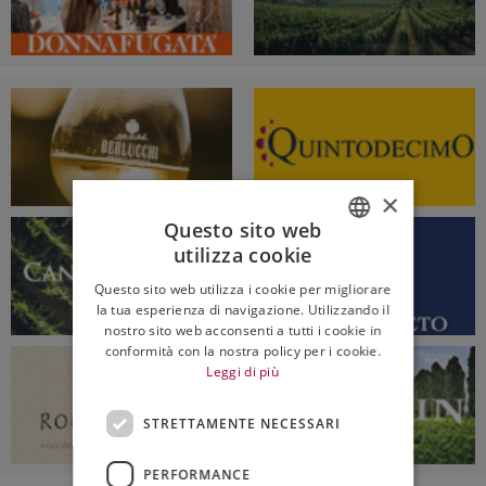
×
Questo sito web
utilizza cookie
ITALIAN
Questo sito web utilizza i cookie per migliorare
ENGLISH
la tua esperienza di navigazione. Utilizzando il
nostro sito web acconsenti a tutti i cookie in
conformità con la nostra policy per i cookie.
Leggi di più
STRETTAMENTE NECESSARI
PERFORMANCE