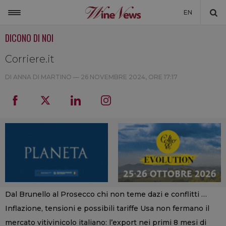
EN
DICONO DI NOI
ITALIA
MONDO
Corriere.it
NON SOLO VINO
DI ANNA DI MARTINO —
26 NOVEMBRE 2024, ORE 17:17
NEWSLETTER
LA CANTINA DI WINENEWS
DICONO DI NOI
WINENEWS TV
Dal Brunello al Prosecco chi non teme dazi e conflitti …
Inflazione, tensioni e possibili tariffe Usa non fermano il
mercato vitivinicolo italiano: l’export nei primi 8 mesi di