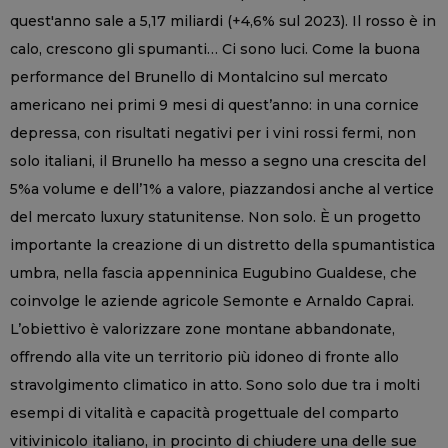
quest'anno sale a 5,17 miliardi (+4,6% sul 2023). Il rosso è in
calo, crescono gli spumanti… Ci sono luci. Come la buona
performance del Brunello di Montalcino sul mercato
americano nei primi 9 mesi di quest’anno: in una cornice
depressa, con risultati negativi per i vini rossi fermi, non
solo italiani, il Brunello ha messo a segno una crescita del
5%a volume e dell’1% a valore, piazzandosi anche al vertice
del mercato luxury statunitense. Non solo. È un progetto
importante la creazione di un distretto della spumantistica
umbra, nella fascia appenninica Eugubino Gualdese, che
coinvolge le aziende agricole Semonte e Arnaldo Caprai.
L’obiettivo è valorizzare zone montane abbandonate,
offrendo alla vite un territorio più idoneo di fronte allo
stravolgimento climatico in atto. Sono solo due tra i molti
esempi di vitalità e capacità progettuale del comparto
vitivinicolo italiano, in procinto di chiudere una delle sue