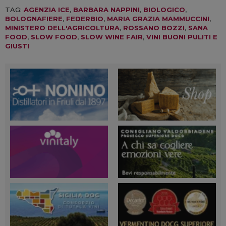
TAG:
AGENZIA ICE
,
BARBARA NAPPINI
,
BIOLOGICO
,
BOLOGNAFIERE
,
FEDERBIO
,
MARIA GRAZIA MAMMUCCINI
,
MINISTERO DELL'AGRICOLTURA
,
ROSSANO BOZZI
,
SANA
FOOD
,
SLOW FOOD
,
SLOW WINE FAIR
,
VINI BUONI PULITI E
GIUSTI