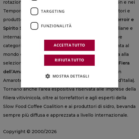
rotazione quotidiana di etichette nella Wine Emotion e nei
Temporary Tastings, incontri programmati tra visitatori e
TARGETING
produttori. Sempre presente il
Premio Carta Vini Terroir e
FUNZIONALITÀ
Spirito Slow
, attribuito alle migliori carte dei vini italiane e
internazionali, che quest’anno si arricchisce di nuove
ACCETTA TUTTO
categorie territoriali, confermando la sezione dedicata al
mondo degli amari e introducendo una novità legata alla
RIFIUTA TUTTO
selezione del caffè. Confermata l’edizione n. 6 della
Fiera
dell’Amaro d’Italia
, organizzata in collaborazione con
MOSTRA DETTAGLI
Amaroteca e Anadi (Associazione Nazionale Amaro d’Italia).
Tornano anche l’area espositiva riservata alle imprese della
filiera vitivinicola, oltre ai torrefattori e agli esperti della
Slow Food Coffee Coalition e ai produttori di sidro, bevanda
sempre più diffusa e apprezzata a livello internazionale.
Copyright © 2000/2026