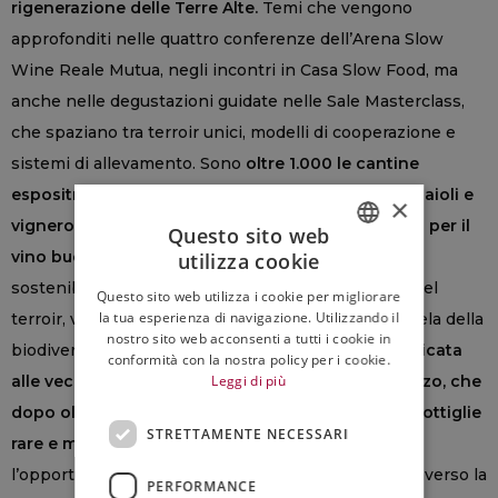
rigenerazione delle Terre Alte.
Temi che vengono
approfonditi nelle quattro conferenze dell’Arena Slow
Wine Reale Mutua, negli incontri in Casa Slow Food, ma
anche nelle degustazioni guidate nelle Sale Masterclass,
che spaziano tra terroir unici, modelli di cooperazione e
sistemi di allevamento. Sono
oltre 1.000 le cantine
espositrici provenienti dall’Italia e dall’estero
: vignaioli e
×
vignerons che condividono i valori del “Manifesto per il
Questo sito web
vino buono, pulito e giusto”
, applicando principi di
utilizza cookie
ITALIAN
sostenibilità ambientale, rispetto del paesaggio e del
Questo sito web utilizza i cookie per migliorare
ENGLISH
la tua esperienza di navigazione. Utilizzando il
terroir, valorizzazione delle comunità agricole e tutela della
nostro sito web acconsenti a tutti i cookie in
biodiversità.
Novità dell’edizione 2026 è l’area dedicata
conformità con la nostra policy per i cookie.
alle vecchie annate della Banca del Vino di Pollenzo, che
Leggi di più
dopo oltre vent’anni di attività rende disponibili bottiglie
STRETTAMENTE NECESSARI
rare e millesimi introvabili
, offrendo al pubblico
l’opportunità di degustarli e scoprirne la storia attraverso la
PERFORMANCE