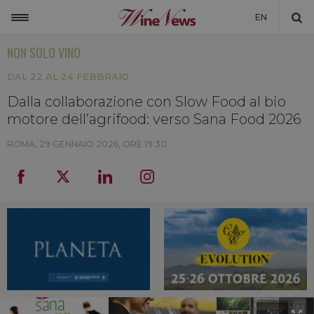
EN
NON SOLO VINO
ITALIA
DAL 22 AL 24 FEBBRAIO
MONDO
Dalla collaborazione con Slow Food al bio
NON SOLO VINO
motore dell’agrifood: verso Sana Food 2026
NEWSLETTER
ROMA,
29 GENNAIO 2026, ORE 19:30
LA CANTINA DI WINENEWS
DICONO DI NOI
WINENEWS TV