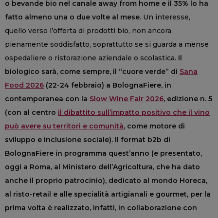
o bevande bio nel canale away from home e il 35% lo ha
fatto almeno una o due volte al mese
. Un interesse,
quello verso l’offerta di prodotti bio, non ancora
pienamente soddisfatto, soprattutto se si guarda a mense
ospedaliere o ristorazione aziendale o scolastica.
Il
biologico sarà, come sempre, il “cuore verde” di
Sana
Food 2026
(22-24 febbraio) a BolognaFiere, in
contemporanea con la
Slow Wine Fair 2026
, edizione n. 5
(con al centro
il dibattito sull’impatto positivo che il vino
può avere su territori e comunità
, come motore di
sviluppo e inclusione sociale). Il format b2b di
BolognaFiere in programma quest’anno (e presentato,
oggi a Roma, al Ministero dell’Agricoltura, che ha dato
anche il proprio patrocinio), dedicato al mondo Horeca,
al risto-retail e alle specialità artigianali e gourmet, per la
prima volta è realizzato, infatti, in collaborazione con